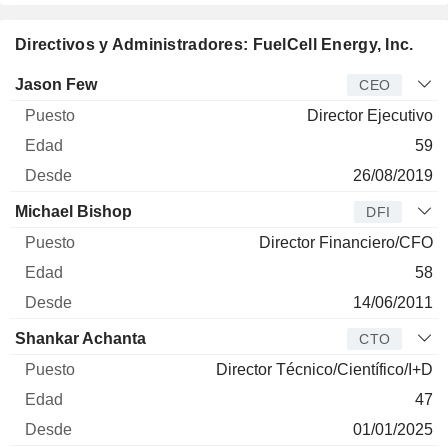
Directivos y Administradores: FuelCell Energy, Inc.
Director
Puesto
Edad
Desde
Jason Few
CEO
Director Ejecutivo
59
26/08/2019
Michael Bishop
DFI
Director Financiero/CFO
58
14/06/2011
Shankar Achanta
CTO
Director Técnico/Científico/I+D
47
01/01/2025