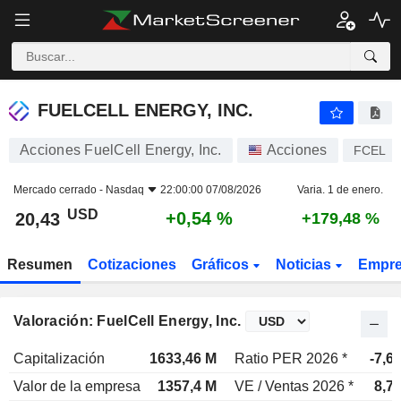
FUELCELL ENERGY, INC.
20,43
$
+0,54 %
FUELCELL ENERGY, INC.
Acciones FuelCell Energy, Inc.
Acciones
FCEL
Mercado cerrado -
Nasdaq
22:00:00 07/08/2026
Varia. 1 de enero.
USD
+0,54 %
20,43
+179,48 %
Resumen
Cotizaciones
Gráficos
Noticias
Empr
Valoración: FuelCell Energy, Inc.
Capitalización
1633,46 M
Ratio PER 2026 *
-7,6
Valor de la empresa
1357,4 M
VE / Ventas 2026 *
8,7