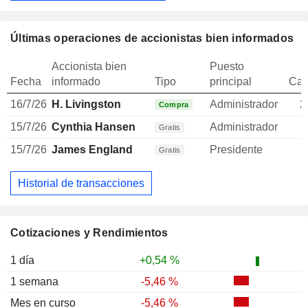
Últimas operaciones de accionistas bien informados
Accionista bien
Puesto
Fecha
informado
Tipo
principal
Can
16/7/26
H. Livingston
Administrador
2
Compra
15/7/26
Cynthia Hansen
Administrador
Gratis
15/7/26
James England
Presidente
Gratis
Historial de transacciones
Cotizaciones y Rendimientos
1 día
+0,54 %
1 semana
-5,46 %
Mes en curso
-5,46 %