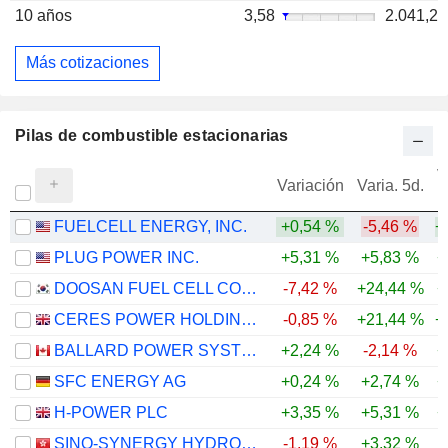
10 años
3,58
2.041,2
Más cotizaciones
Pilas de combustible estacionarias
V
Variación
Varia. 5d.
FUELCELL ENERGY, INC.
+0,54 %
-5,46 %
+
PLUG POWER INC.
+5,31 %
+5,83 %
+
DOOSAN FUEL CELL CO., LTD.
-7,42 %
+24,44 %
+
CERES POWER HOLDINGS PLC
-0,85 %
+21,44 %
+
BALLARD POWER SYSTEMS INC.
+2,24 %
-2,14 %
+
SFC ENERGY AG
+0,24 %
+2,74 %
+
H-POWER PLC
+3,35 %
+5,31 %
+
SINO-SYNERGY HYDROGEN ENERGY TECHNOLOGY (JIAXING) CO., LTD.
-1,19 %
+3,32 %
-