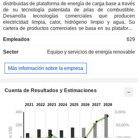
distribuidas de plataforma de energía de carga base a través
de su tecnología patentada de pilas de combustible.
Desarrolla tecnologías comerciales que producen
electricidad limpia, calor, hidrógeno limpio y agua. Su
cartera de productos comerciales se basa en su plataforma
electroquímica de carbonatos. Su plataforma electroquímica
Empleados
629
de carbonato admite aplicaciones de generación de energía
y de producción combinada de calor y electricidad utilizando
Sector
Equipo y servicios de energía renovable
diversos combustibles, como una mezcla 50/50 de
hidrógeno y gas natural o mezclas de biogás, biogás, gas
natural renovable y gas natural. Ofrece sus productos en
Más información sobre la empresa
diferentes configuraciones para una serie de aplicaciones
energéticas y químicas, como electricidad, hidrógeno, calor
(incluido vapor), agua y dióxido de carbono (CO2) mejorable
a grado alimentario y de bebidas y/o utilizable en cemento u
Cuenta de Resultados y Estimaciones
otros productos industriales, y para concentrar y separar el
CO2 de aplicaciones industriales alimentadas con
combustibles fósiles permitiendo el secuestro y/o la
utilización del CO2.