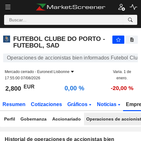
FUTEBOL CLUBE DO PORTO - FUTEBOL, SAD
2,800
€
0,00 %
FUTEBOL CLUBE DO PORTO -
FUTEBOL, SAD
Operaciones de accionistas bien informados Futebol Club
Mercado cerrado -
Euronext Lisbonne
Varia. 1 de
17:55:00 07/08/2026
enero.
EUR
0,00 %
2,800
-20,00 %
Resumen
Cotizaciones
Gráficos
Noticias
Empr
Perfil
Gobernanza
Accionariado
Operaciones de accionis
Historial de operaciones de accionistas bien