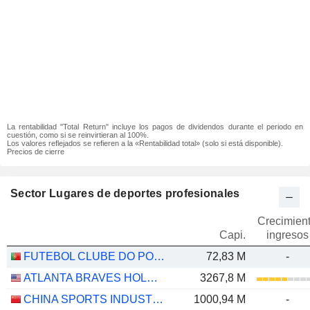
La rentabilidad "Total Return" incluye los pagos de dividendos durante el periodo en
cuestión, como si se reinvirtieran al 100%.
Los valores reflejados se refieren a la «Rentabilidad total» (solo si está disponible).
Precios de cierre
Sector Lugares de deportes profesionales
Crecimien
Capi.
ingresos
FUTEBOL CLUBE DO PORTO - FUTEBOL, SAD
72,83 M
-
ATLANTA BRAVES HOLDINGS, INC.
3267,8 M
CHINA SPORTS INDUSTRY GROUP CO., LTD.
1000,94 M
-