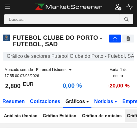
FUTEBOL CLUBE DO PORTO - FUTEBOL, SAD
2,800
€
0,00 %
FUTEBOL CLUBE DO PORTO -
FUTEBOL, SAD
Gráfico de sectores Futebol Clube do Porto - Futebol, SA
Mercado cerrado -
Euronext Lisbonne
Varia. 1 de
17:55:00 07/08/2026
enero.
EUR
0,00 %
2,800
-20,00 %
Resumen
Cotizaciones
Gráficos
Noticias
Empr
Análisis técnico
Gráfico Estático
Gráfico de noticias
Gráf