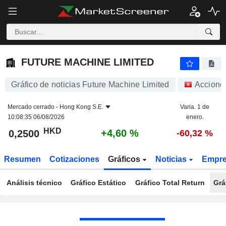
FUTURE MACHINE LIMITED
0,2500
$
+4,60 %
FUTURE MACHINE LIMITED
Gráfico de noticias Future Machine Limited
Accione
Mercado cerrado -
Hong Kong S.E.
Varia. 1 de
10:08:35 06/08/2026
enero.
HKD
+4,60 %
0,2500
-60,32 %
Resumen
Cotizaciones
Gráficos
Noticias
Empr
Análisis técnico
Gráfico Estático
Gráfico Total Return
Grá