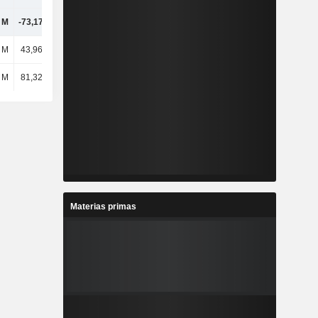
 M
-73,17 mil M
1332,44 M
35,51 mil M
l M
43,96 mil M
-20,09 mil M
-962 M
 M
81,32 mil M
15,45 mil M
-32,12 mil M
Materias primas