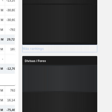
-
-13,29 mil M
-
-
l M
-30,69 mil M
-36,21 mil M
-42,75 mil M
l M
-30,69 mil M
-36,21 mil M
-42,75 mil M
 M
-7615,1 M
-13,82 mil M
-14,53 mil M
l M
29,72 mil M
-34,57 mil M
-89,41 mil M
Más rankings
 M
1873,4 M
474 M
1147,5 M
-
-
-
-
Divisas / Forex
 M
-12,76 mil M
9022,6 M
1711,5 M
 M
7615,1 M
13,98 mil M
14,86 mil M
l M
16,14 mil M
32,74 mil M
24,9 mil M
 M
-75,46 mil M
-7411,12 M
30,84 mil M