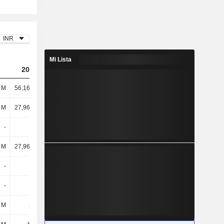
INR
Mi Lista
2023
2024
2025
l M
56,16 mil M
98,99 mil M
124 mil M
l M
27,96 mil M
37,11 mil M
40,11 mil M
-
-
-
-
l M
27,96 mil M
37,11 mil M
40,11 mil M
-
-
-
-
-
-
-
-
 M
213 M
273 M
716 M