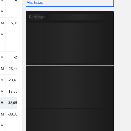
 M
-68,1 M
-48,3 M
-162 M
Mis listas
 M
-300 M
942 M
-3048,9 M
Rankings
l M
-15,08 mil M
-16,82 mil M
-15,03 mil M
 M
127 M
-735 M
-151 M
-
-
-
-
 M
-2674 M
-5547,1 M
9638,8 M
l M
-23,44 mil M
14,26 mil M
-4522,6 M
 M
-23,41 mil M
-453 M
-2892,2 M
l M
12,56 mil M
-2119,7 M
8201,7 M
l M
32,05 mil M
126 mil M
157 mil M
l M
-88,31 mil M
-125 mil M
-79,3 mil M
 M
775 M
137 M
129 M