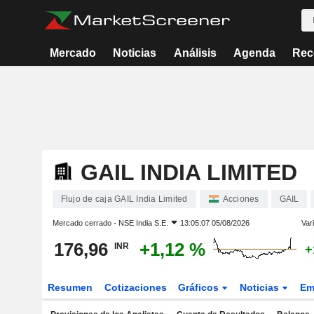
Mercado
Noticias
Análisis
Agenda
Rec
GAIL INDIA LIMITED
Flujo de caja GAIL India Limited
Acciones
GAIL
Mercado cerrado -
NSE India S.E.
13:05:07 05/08/2026
Var
176,96
+1,12 %
INR
+
Resumen
Cotizaciones
Gráficos
Noticias
Em