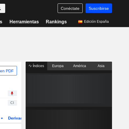
Conéctate
Suscribirse
s
Herramientas
Rankings
Edición España
Índices
Europa
América
Asia
 en PDF
CI
r
Derivados
ETFs