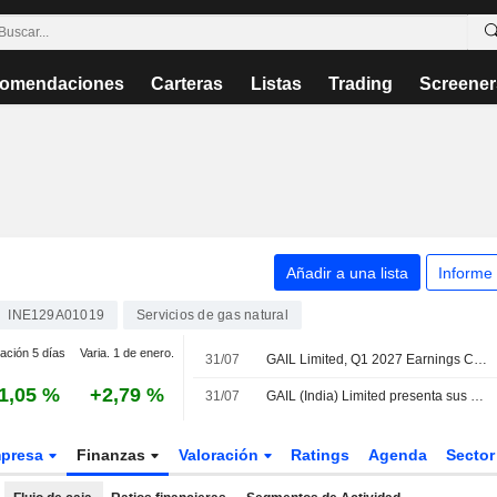
omendaciones
Carteras
Listas
Trading
Screener
Añadir a una lista
Informe
INE129A01019
Servicios de gas natural
iación 5 días
Varia. 1 de enero.
31/07
GAIL Limited, Q1 2027 Earnings Call, Jul 31, 2026
1,05 %
+2,79 %
31/07
GAIL (India) Limited presenta sus resultados financieros del primer trimestre finalizado el 30 de junio de 2026
presa
Finanzas
Valoración
Ratings
Agenda
Secto