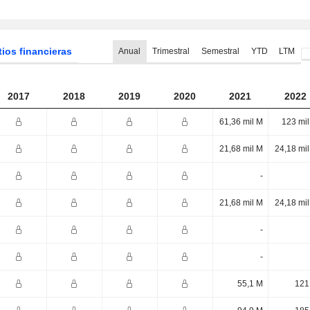
tios financieras
Anual
Trimestral
Semestral
YTD
LTM
2017
2018
2019
2020
2021
2022
61,36 mil M
123 mi
21,68 mil M
24,18 mi
-
21,68 mil M
24,18 mi
-
-
55,1 M
121