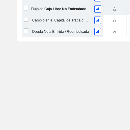
Flujo de Caja Libre No Endeudado
Cambio en el Capital de Trabajo Neto
Deuda Neta Emitida / Reembolsada