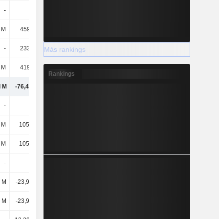
-
-
27,65 mil M
-
 M
4598,4 M
6326,2 M
3268,4 M
-
2338,5 M
112 M
-73,7 M
Más rankings
 M
4192,6 M
8054,6 M
8595,8 M
Rankings
l M
-76,4 mil M
-82,73 mil M
-67,38 mil M
-
-
-
-
l M
105 mil M
131 mil M
77,13 mil M
l M
105 mil M
131 mil M
77,13 mil M
-
-
-
-
l M
-23,9 mil M
-115 mil M
-109 mil M
l M
-23,9 mil M
-115 mil M
-109 mil M