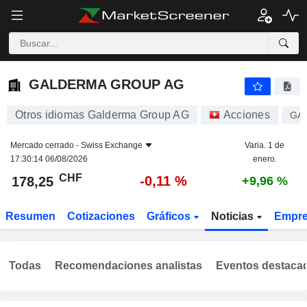
GALDERMA GROUP AG
178,25
CHF
-0,11 %
GALDERMA GROUP AG
Otros idiomas Galderma Group AG
Acciones
GA
Mercado cerrado -
Swiss Exchange
Varia. 1 de
17:30:14 06/08/2026
enero.
CHF
-0,11 %
178,25
+9,96 %
Resumen
Cotizaciones
Gráficos
Noticias
Empr
Todas
Recomendaciones analistas
Eventos destaca