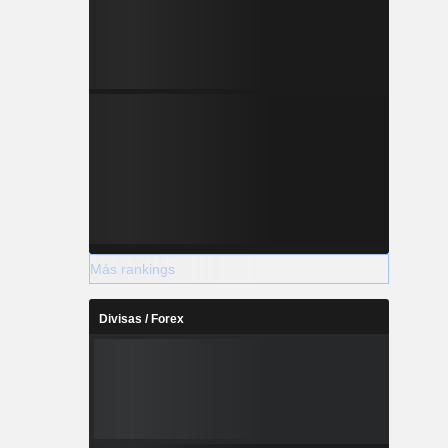
Más rankings
Divisas / Forex