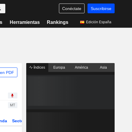
Conéctate
Suscribirse
s
Herramientas
Rankings
Edición España
Índices
Europa
América
Asia
 en PDF
MT
nda
Sector
Derivados
ETFs