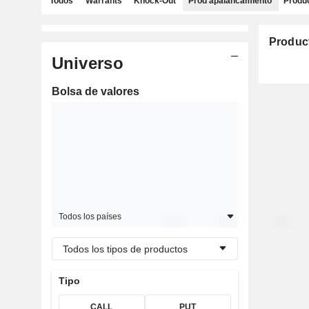
Todos
Warrants
Knock-Out
Prod apalancamiento
Produc
Produc
Universo
Bolsa de valores
Todos los países
Todos los tipos de productos
Tipo
CALL
PUT