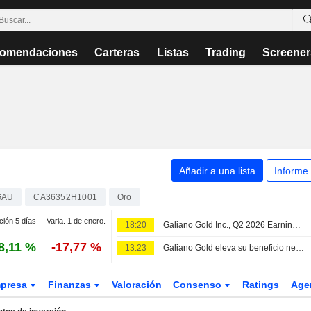
omendaciones
Carteras
Listas
Trading
Screener
Añadir a una lista
Informe
GAU
CA36352H1001
Oro
ción 5 días
Varia. 1 de enero.
18:20
Galiano Gold Inc., Q2 2026 Earnings Call, Aug 07, 2026
8,11 %
-17,77 %
13:23
Galiano Gold eleva su beneficio neto ajustado y sus ingresos en el segundo trimestre
presa
Finanzas
Valoración
Consenso
Ratings
Age