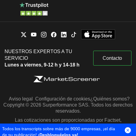
NUESTROS EXPERTOS A TU
SERVICIO
Contacto
Lunes a viernes, 9-12 h y 14-18 h
Aviso legal
Configuración de cookies
¿Quiénes somos?
Copyright © 2026 Surperformance SAS. Todos los derechos
reservados.
Las cotizaciones son proporcionadas por Factset,
Morningstar y S&P Capital IQ
Todos los transcripts sobre más de 9000 empresas, ¡el día
de su publicación!
¡Desbloquéelos ya!