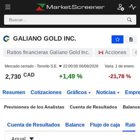
GALIANO GOLD INC.
2,730
$
+1,49 %
GALIANO GOLD INC.
Ratios financieras Galiano Gold Inc.
Acciones
G
Mercado cerrado -
Toronto S.E.
22:00:00 06/08/2026
Varia. 1 de enero.
CAD
+1,49 %
2,730
-21,78 %
Resumen
Cotizaciones
Gráficos
Noticias
Empr
Previsiones de los Analistas
Cuenta de Resultados
Balance
Cuenta de Resultados
Balance
Flujo de caja
Ratios
Anual