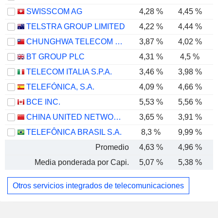
SWISSCOM AG
4,28 %
4,45 %
TELSTRA GROUP LIMITED
4,22 %
4,44 %
CHUNGHWA TELECOM CO., LTD.
3,87 %
4,02 %
BT GROUP PLC
4,31 %
4,5 %
TELECOM ITALIA S.P.A.
3,46 %
3,98 %
TELEFÓNICA, S.A.
4,09 %
4,66 %
BCE INC.
5,53 %
5,56 %
CHINA UNITED NETWORK COMMUNICATIONS LIMITED
3,65 %
3,91 %
TELEFÔNICA BRASIL S.A.
8,3 %
9,99 %
Promedio
4,63 %
4,96 %
Media ponderada por Capi.
5,07 %
5,38 %
Otros servicios integrados de telecomunicaciones