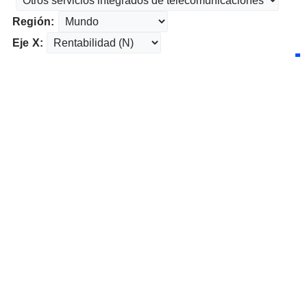
Región:
Eje X: