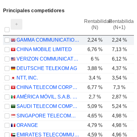
Principales competidores
Rentabilidad
Rentabilidad
(N)
(N+1)
GAMMA COMMUNICATIONS PLC
2,24 %
2,24 %
CHINA MOBILE LIMITED
6,76 %
7,13 %
VERIZON COMMUNICATIONS, INC.
6 %
6,12 %
DEUTSCHE TELEKOM AG
3,88 %
4,37 %
NTT, INC.
3,4 %
3,54 %
CHINA TELECOM CORPORATION LIMITED
6,77 %
7,3 %
AMÉRICA MÓVIL, S.A.B. DE C.V.
2,7 %
2,87 %
SAUDI TELECOM COMPANY
5,09 %
5,24 %
SINGAPORE TELECOMMUNICATIONS LIMITED
4,65 %
4,98 %
ORANGE
4,79 %
4,98 %
EMIRATES TELECOMMUNICATIONS GROUP COMPANY
4,59 %
4,96 %