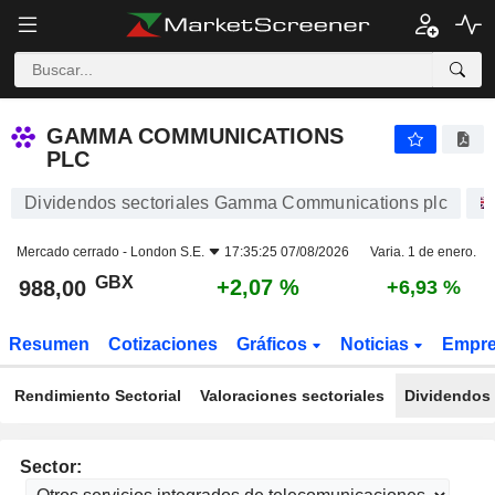
GAMMA COMMUNICATIONS PLC
988,00
p
+2,07 %
GAMMA COMMUNICATIONS
PLC
Dividendos sectoriales Gamma Communications plc
Mercado cerrado -
London S.E.
17:35:25 07/08/2026
Varia. 1 de enero.
GBX
+2,07 %
988,00
+6,93 %
Resumen
Cotizaciones
Gráficos
Noticias
Empr
Rendimiento Sectorial
Valoraciones sectoriales
Dividendos 
Sector: