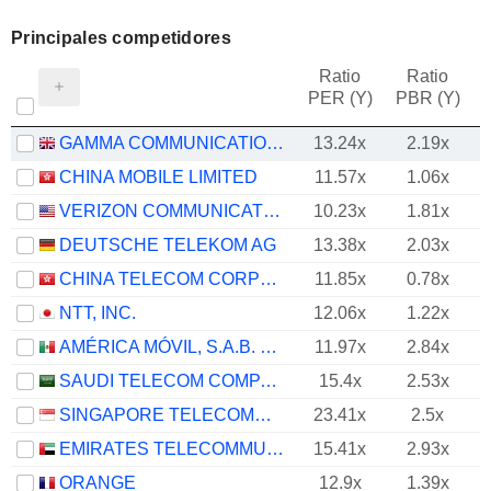
Principales competidores
Ratio
Ratio
PER (Y)
PBR (Y)
GAMMA COMMUNICATIONS PLC
13.24x
2.19x
CHINA MOBILE LIMITED
11.57x
1.06x
VERIZON COMMUNICATIONS, INC.
10.23x
1.81x
DEUTSCHE TELEKOM AG
13.38x
2.03x
CHINA TELECOM CORPORATION LIMITED
11.85x
0.78x
NTT, INC.
12.06x
1.22x
AMÉRICA MÓVIL, S.A.B. DE C.V.
11.97x
2.84x
SAUDI TELECOM COMPANY
15.4x
2.53x
SINGAPORE TELECOMMUNICATIONS LIMITED
23.41x
2.5x
EMIRATES TELECOMMUNICATIONS GROUP COMPANY
15.41x
2.93x
ORANGE
12.9x
1.39x