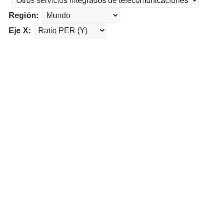
Región:
Eje X: