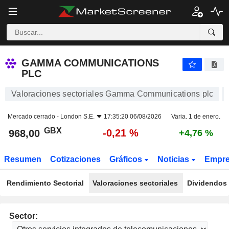
GAMMA COMMUNICATIONS PLC
968,00
p
-0,21 %
GAMMA COMMUNICATIONS
PLC
Valoraciones sectoriales Gamma Communications plc
Mercado cerrado -
London S.E.
17:35:20 06/08/2026
Varia. 1 de enero.
GBX
-0,21 %
968,00
+4,76 %
Resumen
Cotizaciones
Gráficos
Noticias
Empr
Rendimiento Sectorial
Valoraciones sectoriales
Dividendos 
Sector: