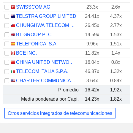
SWISSCOM AG
23.3x
2.6x
TELSTRA GROUP LIMITED
24.41x
4.37x
CHUNGHWA TELECOM CO., LTD.
26.45x
2.77x
BT GROUP PLC
14.59x
1.53x
TELEFÓNICA, S.A.
9.96x
1.51x
BCE INC.
11.82x
1.4x
CHINA UNITED NETWORK COMMUNICATIONS LIMITED
16.04x
0.8x
TELECOM ITALIA S.P.A.
46.87x
1.32x
CHARTER COMMUNICATIONS, INC.
3.64x
0.84x
Promedio
16,42x
1,92x
Media ponderada por Capi.
14,23x
1,82x
Otros servicios integrados de telecomunicaciones