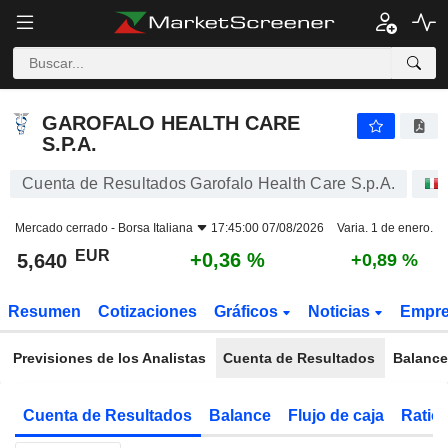
GAROFALO HEALTH CARE S.P.A.
5,640
€
+0,36 %
GAROFALO HEALTH CARE
S.P.A.
Cuenta de Resultados Garofalo Health Care S.p.A.
Mercado cerrado -
Borsa Italiana
17:45:00 07/08/2026
Varia. 1 de enero.
EUR
+0,36 %
5,640
+0,89 %
Resumen
Cotizaciones
Gráficos
Noticias
Empr
Previsiones de los Analistas
Cuenta de Resultados
Balance
Cuenta de Resultados
Balance
Flujo de caja
Ratios