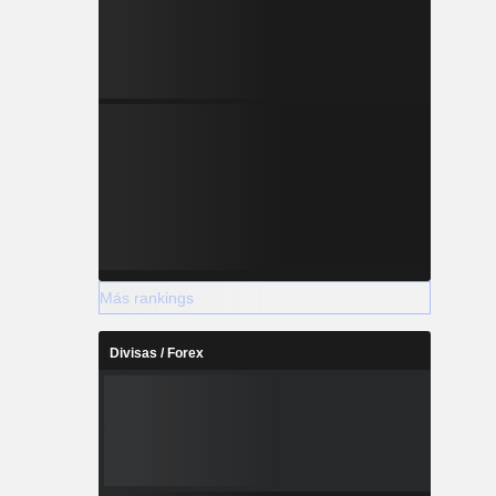
Más rankings
Divisas / Forex