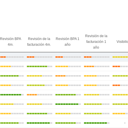
Revisión de la
Revisión BPA
Revisión de la
Revisión BPA 1
facturación 1
Visibil
4m.
facturación 4m.
año
año
-