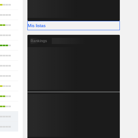
17
5
9
Mis listas
18
Rankings
11
11
13
11
16
17
39
16
19