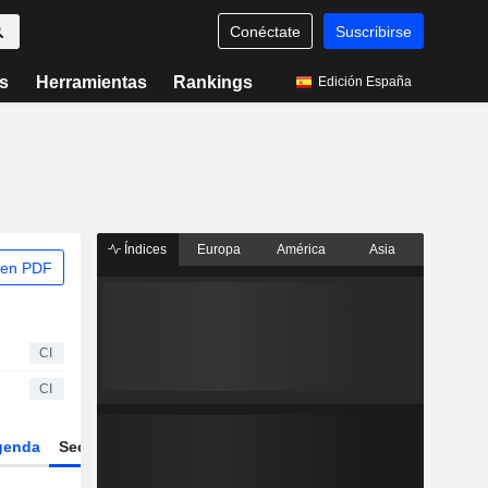
Conéctate
Suscribirse
s
Herramientas
Rankings
Edición España
Índices
Europa
América
Asia
 en PDF
CI
CI
genda
Sector
Derivados
ETFs