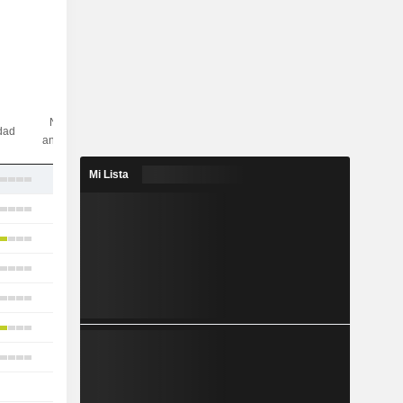
N.º de
idad
analistas
Mi Lista
18
22
23
22
10
21
14
-