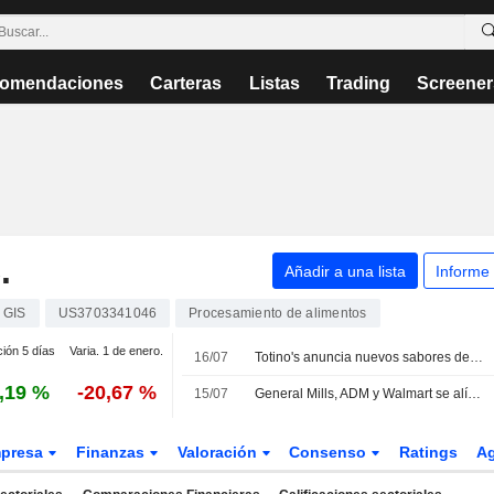
omendaciones
Carteras
Listas
Trading
Screener
.
Añadir a una lista
Informe
GIS
US3703341046
Procesamiento de alimentos
ción 5 días
Varia. 1 de enero.
16/07
Totino's anuncia nuevos sabores de Pizza Rolls y Ultimate Pizza
,19 %
-20,67 %
15/07
General Mills, ADM y Walmart se alían para impulsar la agricultura regenerativa en 16.000 hectáreas de trigo en el Medio Oeste
presa
Finanzas
Valoración
Consenso
Ratings
A