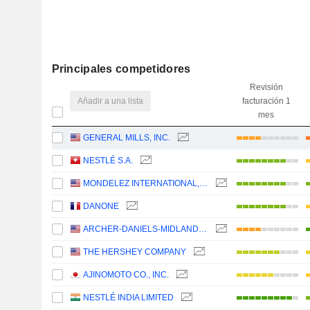
Principales competidores
Revisión
Añadir a una lista
facturación 1
mes
GENERAL MILLS, INC.
NESTLÉ S.A.
MONDELEZ INTERNATIONAL, INC.
DANONE
ARCHER-DANIELS-MIDLAND COMPANY
THE HERSHEY COMPANY
AJINOMOTO CO., INC.
NESTLÉ INDIA LIMITED