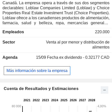
Canadá. La empresa opera a través de sus dos segmentos
declarables: Loblaw Companies Limited (Loblaw) y Choice
Properties Real Estate Investment Trust (Choice Properties).
Loblaw ofrece a los canadienses productos de alimentación,
farmacia, salud y belleza, ropa, mercancías generales,
servicios financieros y productos y servicios móviles
Empleados
220.000
inalámbricos. Choice Properties posee, gestiona y
desarrolla una cartera de alta calidad de propiedades
Sector
Venta al por menor y distribución de
comerciales y residenciales en todo Canadá.
alimentos
Agenda
15/09
Fecha ex dividendo - 0.32177 CAD
Más información sobre la empresa
Cuenta de Resultados y Estimaciones