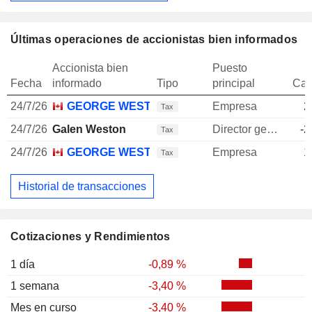
Últimas operaciones de accionistas bien informados
Accionista bien
Puesto
Fecha
informado
Tipo
principal
Can
24/7/26
GEORGE WESTON LTD.
Empresa
2
Tax
24/7/26
Galen Weston
Director general
-2
Tax
24/7/26
GEORGE WESTON LTD.
Empresa
1
Tax
Historial de transacciones
Cotizaciones y Rendimientos
1 día
-0,89 %
1 semana
-3,40 %
Mes en curso
-3,40 %