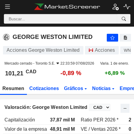
GEORGE WESTON LIMITED
101,21
$
-0,89 %
GEORGE WESTON LIMITED
Acciones George Weston Limited
Acciones
WN
Mercado cerrado -
Toronto S.E.
22:33:59 07/08/2026
Varia. 1 de enero.
CAD
-0,89 %
101,21
+6,89 %
Resumen
Cotizaciones
Gráficos
Noticias
Empr
Valoración: George Weston Limited
Capitalización
37,87 mil M
Ratio PER 2026 *
22
Valor de la empresa
48,91 mil M
VE / Ventas 2026 *
0,