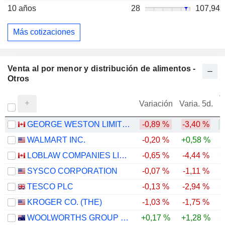
10 años
28
107,94
Más cotizaciones
Venta al por menor y distribución de alimentos -
Otros
V
Variación
Varia. 5d.
GEORGE WESTON LIMITED
-0,89 %
-3,40 %
+
WALMART INC.
-0,20 %
+0,58 %
LOBLAW COMPANIES LIMITED
-0,65 %
-4,44 %
+
SYSCO CORPORATION
-0,07 %
-1,11 %
TESCO PLC
-0,13 %
-2,94 %
+
KROGER CO. (THE)
-1,03 %
-1,75 %
-
WOOLWORTHS GROUP LIMITED
+0,17 %
+1,28 %
+