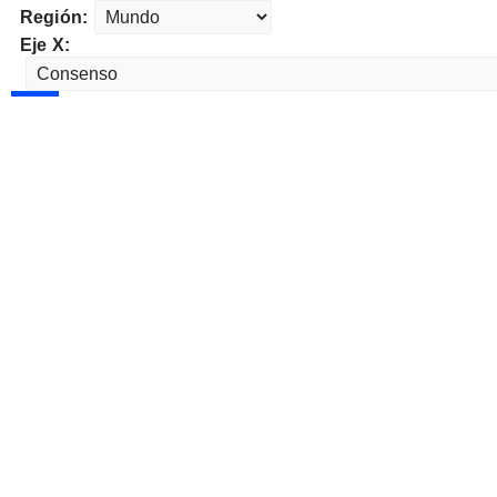
Región:
Eje X: