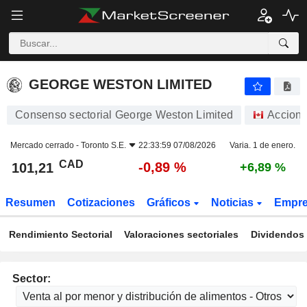
GEORGE WESTON LIMITED
101,21
$
-0,89 %
GEORGE WESTON LIMITED
Consenso sectorial George Weston Limited
Accion
Mercado cerrado -
Toronto S.E.
22:33:59 07/08/2026
Varia. 1 de enero.
CAD
-0,89 %
101,21
+6,89 %
Resumen
Cotizaciones
Gráficos
Noticias
Empr
Rendimiento Sectorial
Valoraciones sectoriales
Dividendos 
Sector: