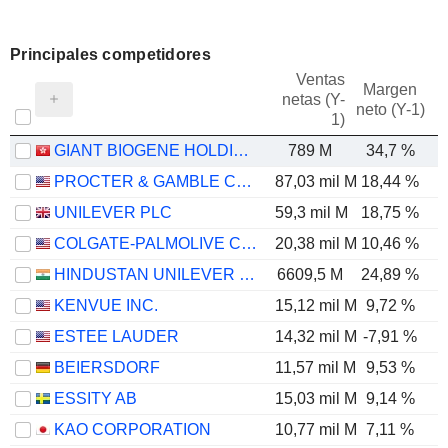
Principales competidores
Ventas
Margen
netas (Y-
E
neto (Y-1)
1)
GIANT BIOGENE HOLDING CO., LTD.
789 M
34,7 %
PROCTER & GAMBLE COMPANY
87,03 mil M
18,44 %
UNILEVER PLC
59,3 mil M
18,75 %
COLGATE-PALMOLIVE COMPANY
20,38 mil M
10,46 %
HINDUSTAN UNILEVER LIMITED
6609,5 M
24,89 %
KENVUE INC.
15,12 mil M
9,72 %
ESTEE LAUDER
14,32 mil M
-7,91 %
BEIERSDORF
11,57 mil M
9,53 %
ESSITY AB
15,03 mil M
9,14 %
KAO CORPORATION
10,77 mil M
7,11 %