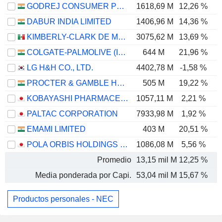
GODREJ CONSUMER PRODUCTS LIMITED
1618,69 M
12,26 %
DABUR INDIA LIMITED
1406,96 M
14,36 %
KIMBERLY-CLARK DE MÉXICO, S. A. B. DE C. V.
3075,62 M
13,69 %
COLGATE-PALMOLIVE (INDIA) LIMITED
644 M
21,96 %
LG H&H CO., LTD.
4402,78 M
-1,58 %
PROCTER & GAMBLE HYGIENE AND HEALTH CARE LIMITED
505 M
19,22 %
KOBAYASHI PHARMACEUTICAL CO., LTD.
1057,11 M
2,21 %
PALTAC CORPORATION
7933,98 M
1,92 %
EMAMI LIMITED
403 M
20,51 %
POLA ORBIS HOLDINGS INC.
1086,08 M
5,56 %
Promedio
13,15 mil M
12,25 %
Media ponderada por Capi.
53,04 mil M
15,67 %
Productos personales - NEC