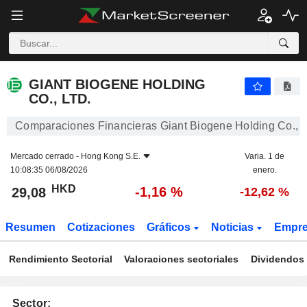
GIANT BIOGENE HOLDING CO., LTD.
29,08
$
-1,16 %
GIANT BIOGENE HOLDING
CO., LTD.
Comparaciones Financieras Giant Biogene Holding Co., L
Mercado cerrado -
Hong Kong S.E.
Varia. 1 de
10:08:35 06/08/2026
enero.
HKD
-1,16 %
29,08
-12,62 %
Resumen
Cotizaciones
Gráficos
Noticias
Empr
Rendimiento Sectorial
Valoraciones sectoriales
Dividendos 
Sector: