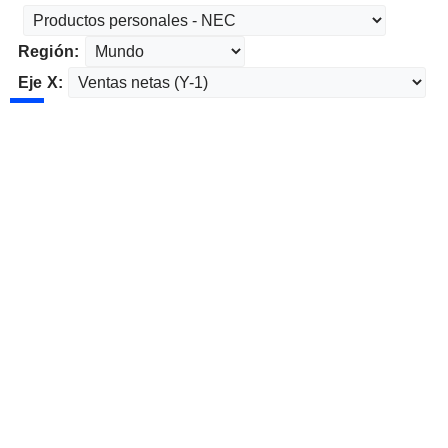
Región:
Eje X: