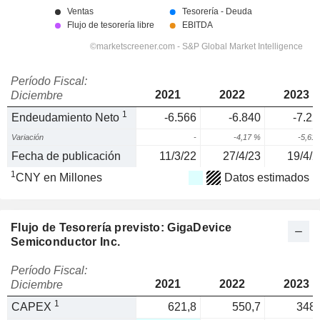
Período Fiscal:
2021
2022
2023
Diciembre
1
Endeudamiento Neto
-6.566
-6.840
-7.22
Variación
-
-4,17 %
-5,61
Fecha de publicación
11/3/22
27/4/23
19/4/2
1
CNY en Millones
Datos estimados
Flujo de Tesorería previsto: GigaDevice
Semiconductor Inc.
Período Fiscal:
2021
2022
2023
Diciembre
1
CAPEX
621,8
550,7
348,