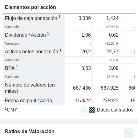
Elementos por acción
1
Flujo de caja por acción
3,389
1,424
Variación
-
-57,99 %
24
1
Dividendo / Acción
1,06
0,62
Variación
-
-41,51 %
1
Activos netos por acción
20,2
22,77
2
Variación
-
12,7 %
0
1
BPA
3,53
3,09
Variación
-
-12,46 %
-92
Número de valores (en
667.436
667.025
666
miles)
Fecha de publicación
11/3/22
27/4/23
19/
1
CNY
Datos estimados
Ratios de Valoración