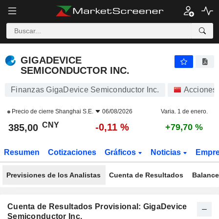
GIGADEVICE SEMICONDUCTOR INC.
385,00
¥
-0,11 %
GIGADEVICE
SEMICONDUCTOR INC.
Finanzas GigaDevice Semiconductor Inc.
Acciones
Precio de cierre
Shanghai S.E.
06/08/2026
Varia. 1 de enero.
CNY
-0,11 %
385,00
+79,70 %
Resumen
Cotizaciones
Gráficos
Noticias
Empr
Previsiones de los Analistas
Cuenta de Resultados
Balance
Cuenta de Resultados Provisional: GigaDevice
Semiconductor Inc.