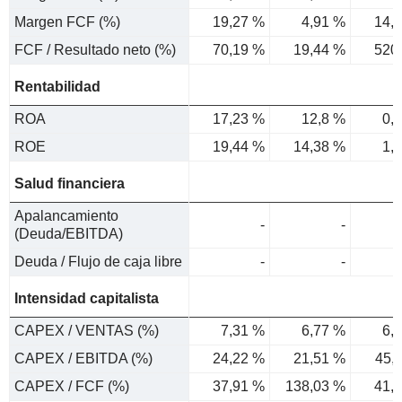
Margen FCF (%)
19,27 %
4,91 %
14,
FCF / Resultado neto (%)
70,19 %
19,44 %
520
Rentabilidad
ROA
17,23 %
12,8 %
0,
ROE
19,44 %
14,38 %
1,
Salud financiera
Apalancamiento
-
-
(Deuda/EBITDA)
Deuda / Flujo de caja libre
-
-
Intensidad capitalista
CAPEX / VENTAS (%)
7,31 %
6,77 %
6,
CAPEX / EBITDA (%)
24,22 %
21,51 %
45,
CAPEX / FCF (%)
37,91 %
138,03 %
41,