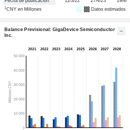
Fecha de publicación
11/3/22
27/4/23
19/4/2
1
CNY en Millones
Datos estimados
Balance Previsional: GigaDevice Semiconductor
Inc.