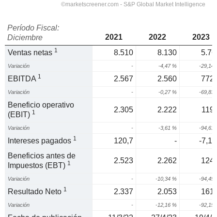
Período Fiscal:
2021
2022
2023
Diciembre
1
Ventas netas
8.510
8.130
5.76
Variación
-
-4,47 %
-29,14
1
EBITDA
2.567
2.560
772,
Variación
-
-0,27 %
-69,83
Beneficio operativo
2.305
2.222
119,
1
(EBIT)
Variación
-
-3,61 %
-94,61
1
Intereses pagados
120,7
-
-7,11
Beneficios antes de
2.523
2.262
124,
1
Impuestos (EBT)
Variación
-
-10,34 %
-94,49
1
Resultado Neto
2.337
2.053
161,
Variación
-
-12,16 %
-92,15