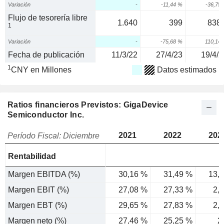
Variación
-
-11,44 %
-36,75
Flujo de tesorería libre
1.640
399
838,
1
Variación
-
-75,68 %
110,14
Fecha de publicación
11/3/22
27/4/23
19/4/2
1
CNY en Millones
Datos estimados
Ratios financieros Previstos: GigaDevice
Semiconductor Inc.
2021
2022
202
Período Fiscal: Diciembre
Rentabilidad
Margen EBITDA (%)
30,16 %
31,49 %
13,
Margen EBIT (%)
27,08 %
27,33 %
2,
Margen EBT (%)
29,65 %
27,83 %
2,
Margen neto (%)
27,46 %
25,25 %
2