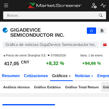
GIGADEVICE SEMICONDUCTOR INC.
417,05
¥
+8,32 %
GIGADEVICE
SEMICONDUCTOR INC.
Gráfico de noticias GigaDevice Semiconductor Inc.
Precio de cierre
Shanghai S.E.
07/08/2026
Varia. 1 de enero.
CNY
+8,32 %
417,05
+94,66 %
Resumen
Cotizaciones
Gráficos
Noticias
Empr
Análisis técnico
Gráfico Estático
Gráfico Total Return
Grá