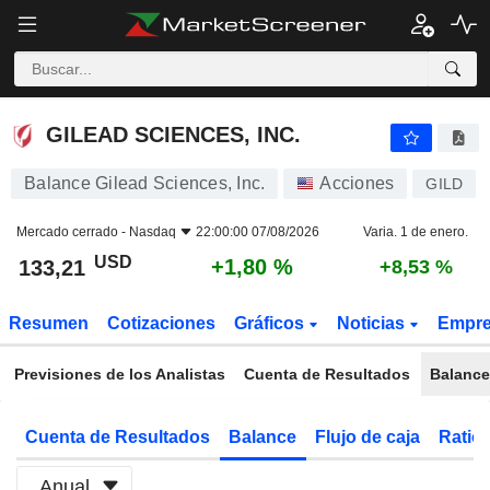
GILEAD SCIENCES, INC.
133,21
$
+1,80 %
GILEAD SCIENCES, INC.
Balance Gilead Sciences, Inc.
Acciones
GILD
Mercado cerrado -
Nasdaq
22:00:00 07/08/2026
Varia. 1 de enero.
USD
+1,80 %
133,21
+8,53 %
Resumen
Cotizaciones
Gráficos
Noticias
Empr
Previsiones de los Analistas
Cuenta de Resultados
Balance
Cuenta de Resultados
Balance
Flujo de caja
Ratios
Anual