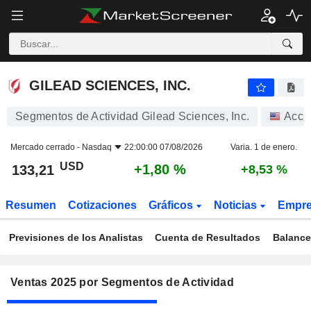
GILEAD SCIENCES, INC.
133,21
$
+1,80 %
GILEAD SCIENCES, INC.
Segmentos de Actividad Gilead Sciences, Inc.
Acci
Mercado cerrado -
Nasdaq
22:00:00 07/08/2026
Varia. 1 de enero.
USD
+1,80 %
133,21
+8,53 %
Resumen
Cotizaciones
Gráficos
Noticias
Empr
Previsiones de los Analistas
Cuenta de Resultados
Balance
Ventas 2025 por Segmentos de Actividad