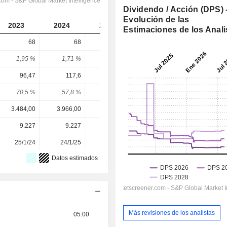
Dividendo / Acción (DPS) 
Evolución de las
2023
2024
2025
2026
2027
Estimaciones de los Anali
68
68
70
74,09
76,37
1,95 %
1,71 %
2,23 %
2,19 %
2,26 %
96,47
117,6
115,5
111,4
127,4
70,5 %
57,8 %
60,6 %
66,5 %
60 %
3.484,00
3.966,00
3.146,00
3.386,00
3.386,00
9.227
9.227
9.229
9.231
-
25/1/24
24/1/25
29/1/26
-
-
Datos estimados
Más revisiones de los analistas
05:00