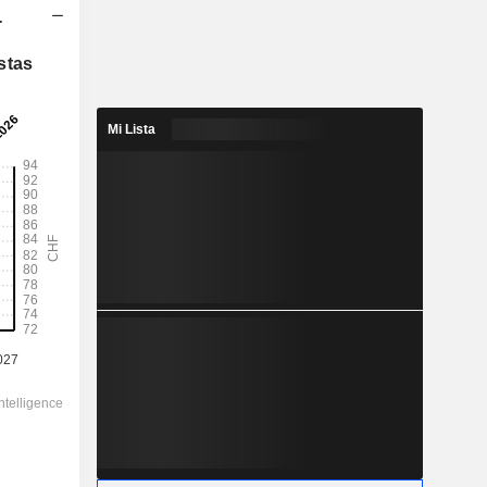
-
2028
stas
78,81
2,33 %
Mi Lista
136
58 %
3.386,00
-
-