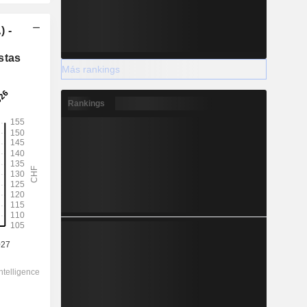
) -
stas
Más rankings
Rankings