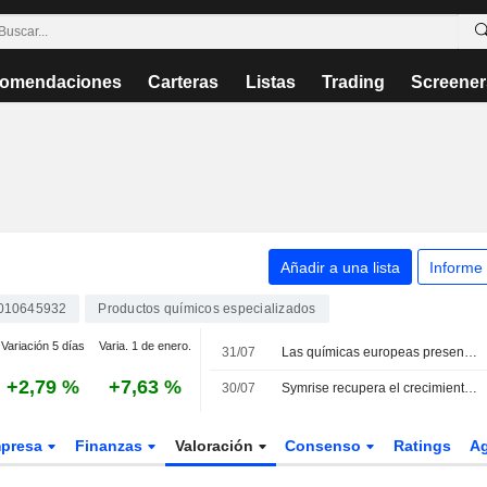
omendaciones
Carteras
Listas
Trading
Screener
Añadir a una lista
Informe
010645932
Productos químicos especializados
Variación 5 días
Varia. 1 de enero.
31/07
Las químicas europeas presentan resultados sólidos en el segundo trimestre pero mantienen la cautela sobre las perspectivas
+2,79 %
+7,63 %
30/07
Symrise recupera el crecimiento orgánico y reafirma sus objetivos anuales
presa
Finanzas
Valoración
Consenso
Ratings
A