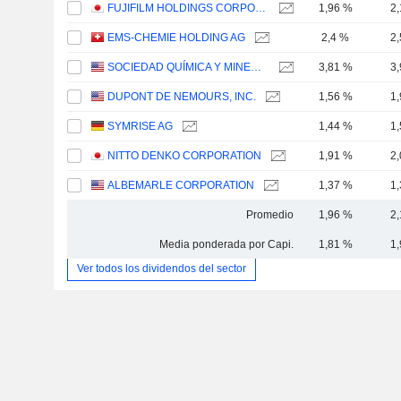
FUJIFILM HOLDINGS CORPORATION
1,96 %
2
EMS-CHEMIE HOLDING AG
2,4 %
2
SOCIEDAD QUÍMICA Y MINERA DE CHILE S.A.
3,81 %
3
DUPONT DE NEMOURS, INC.
1,56 %
1
SYMRISE AG
1,44 %
1
NITTO DENKO CORPORATION
1,91 %
2
ALBEMARLE CORPORATION
1,37 %
1
Promedio
1,96 %
2
Media ponderada por Capi.
1,81 %
1
Ver todos los dividendos del sector