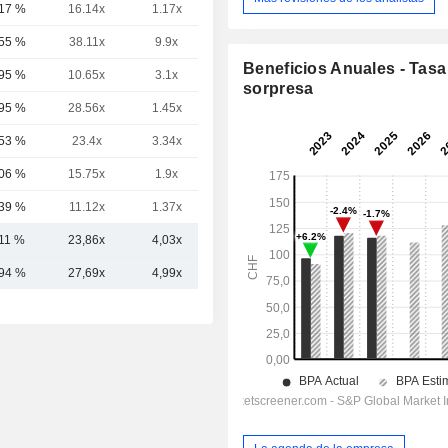
,17 %
16.14x
1.17x
1.53x
,55 %
38.11x
9.9x
9.36x
Beneficios Anuales - Tasa
,95 %
10.65x
3.1x
2.78x
sorpresa
,95 %
28.56x
1.45x
2.96x
,53 %
23.4x
3.34x
2.84x
,06 %
15.75x
1.9x
1.74x
,39 %
11.12x
1.37x
2.37x
,11 %
23,86x
4,03x
3,65x
,94 %
27,69x
4,99x
4,07x