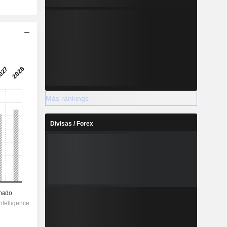
Más rankings
Divisas / Forex