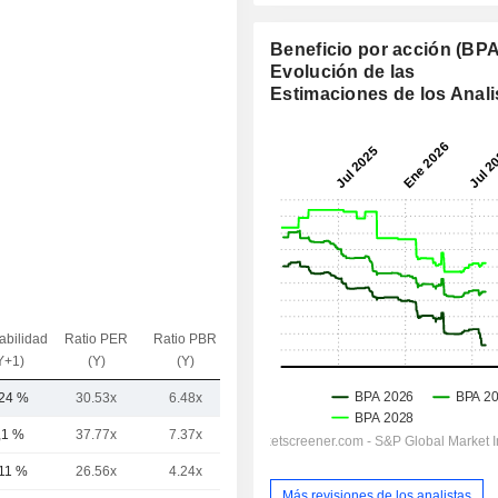
Beneficio por acción (BPA
Evolución de las
Estimaciones de los Anali
abilidad
Ratio PER
Ratio PBR
VE / Ventas
Y+1)
(Y)
(Y)
(Y)
,24 %
30.53x
6.48x
4.6x
,1 %
37.77x
7.37x
5.13x
,11 %
26.56x
4.24x
3.14x
Más revisiones de los analistas