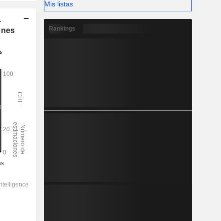
Mis listas
-
Rankings
ones