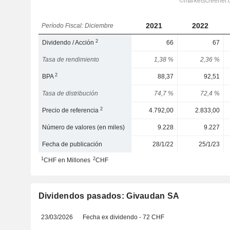
2021
2022
Período Fiscal: Diciembre
2
Dividendo / Acción
66
67
Tasa de rendimiento
1,38 %
2,36 %
2
BPA
88,37
92,51
Tasa de distribución
74,7 %
72,4 %
2
Precio de referencia
4.792,00
2.833,00
Número de valores (en miles)
9.228
9.227
Fecha de publicación
28/1/22
25/1/23
1
2
CHF en Millones
CHF
Dividendos pasados: Givaudan SA
23/03/2026
Fecha ex dividendo - 72 CHF