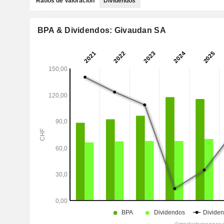
Ratios de Valoración
Dividendos
BPA & Dividendos: Givaudan SA