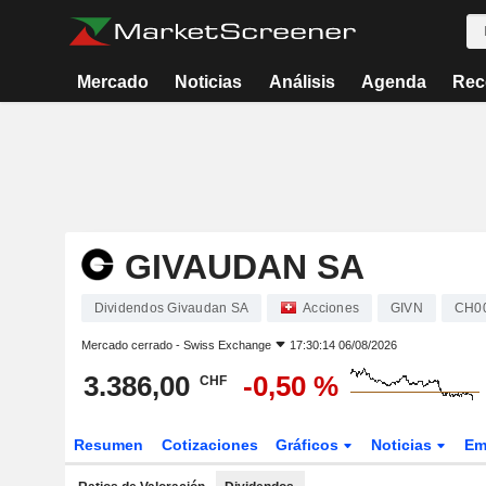
Mercado
Noticias
Análisis
Agenda
Rec
GIVAUDAN SA
Dividendos Givaudan SA
Acciones
GIVN
CH0
Mercado cerrado -
Swiss Exchange
17:30:14 06/08/2026
3.386,00
-0,50 %
CHF
Resumen
Cotizaciones
Gráficos
Noticias
Em