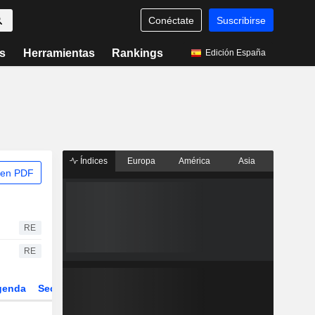
Conéctate
Suscribirse
s
Herramientas
Rankings
Edición España
Índices
Europa
América
Asia
 en PDF
RE
RE
genda
Sector
Derivados
ETFs