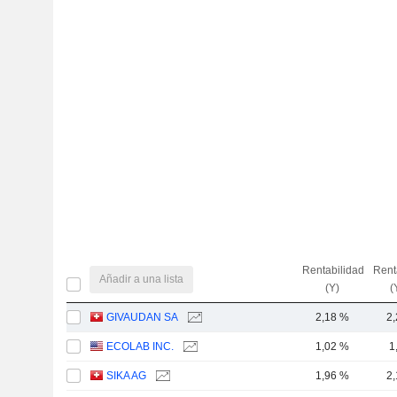
Rentabilidad
Rent
Añadir a una lista
(Y)
(
GIVAUDAN SA
2,18 %
2
ECOLAB INC.
1,02 %
1
SIKA AG
1,96 %
2