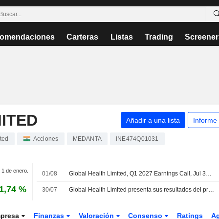
omendaciones
Carteras
Listas
Trading
Screener
ITED
Añadir a una lista
Informe
ted
Acciones
MEDANTA
INE474Q01031
. 1 de enero.
01/08
Global Health Limited, Q1 2027 Earnings Call, Jul 31, 2026
1,74 %
30/07
Global Health Limited presenta sus resultados del primer trimestre finalizado el 30 de junio de 2026
presa
Finanzas
Valoración
Consenso
Ratings
A