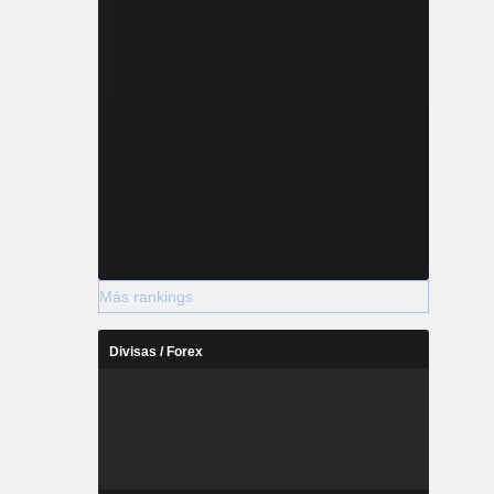
Más rankings
Divisas / Forex