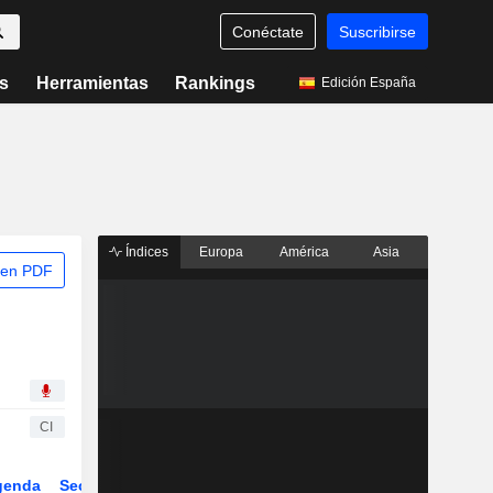
Conéctate
Suscribirse
s
Herramientas
Rankings
Edición España
Índices
Europa
América
Asia
 en PDF
CI
genda
Sector