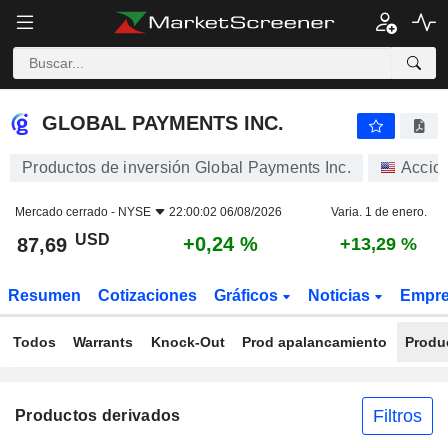
GLOBAL PAYMENTS INC.
87,69
$
+0,24 %
GLOBAL PAYMENTS INC.
Productos de inversión Global Payments Inc.
Accio
Mercado cerrado -
NYSE
22:00:02 06/08/2026
Varia. 1 de enero.
USD
+0,24 %
87,69
+13,29 %
Resumen
Cotizaciones
Gráficos
Noticias
Empr
Todos
Warrants
Knock-Out
Prod apalancamiento
Produ
Filtros
Productos derivados