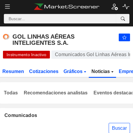
GOL LINHAS AÉREAS INTELIGENTES S.A.
0,009750
R$
+0,93 %
GOL LINHAS AÉREAS
INTELIGENTES S.A.
Comunicados Gol Linhas Aéreas Int
Instrumento Inactivo
Resumen
Cotizaciones
Gráficos
Noticias
Empr
Todas
Recomendaciones analistas
Eventos destaca
Comunicados
Buscar