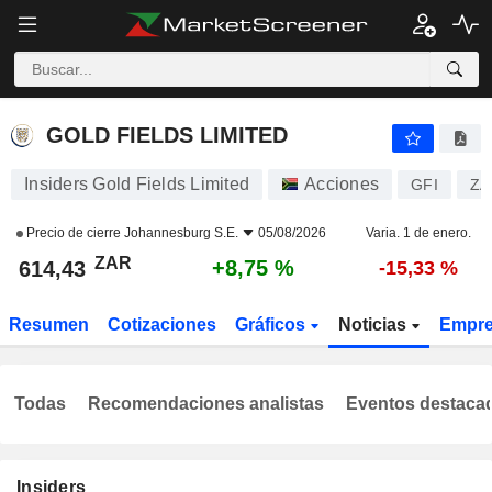
GOLD FIELDS LIMITED
614,43
R
+8,75 %
GOLD FIELDS LIMITED
Insiders Gold Fields Limited
Acciones
GFI
ZA
Precio de cierre
Johannesburg S.E.
05/08/2026
Varia. 1 de enero.
ZAR
+8,75 %
614,43
-15,33 %
Resumen
Cotizaciones
Gráficos
Noticias
Empr
Todas
Recomendaciones analistas
Eventos destaca
Insiders