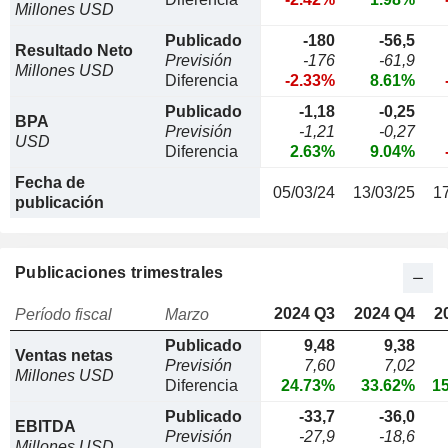
Millones USD
Publicado
-180
-56,5
Resultado Neto
Previsión
-176
-61,9
Millones USD
Diferencia
-2.33%
8.61%
Publicado
-1,18
-0,25
BPA
Previsión
-1,21
-0,27
USD
Diferencia
2.63%
9.04%
Fecha de
05/03/24
13/03/25
1
publicación
Publicaciones trimestrales
2024 Q3
2024 Q4
2
Período fiscal
Marzo
Publicado
9,48
9,38
Ventas netas
Previsión
7,60
7,02
Millones USD
Diferencia
24.73%
33.62%
1
Publicado
-33,7
-36,0
EBITDA
Previsión
-27,9
-18,6
Millones USD