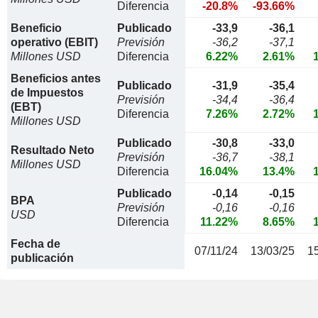
Diferencia
-20.8%
-93.66%
Beneficio
Publicado
-33,9
-36,1
operativo (EBIT)
Previsión
-36,2
-37,1
Millones USD
Diferencia
6.22%
2.61%
Beneficios antes
Publicado
-31,9
-35,4
de Impuestos
Previsión
-34,4
-36,4
(EBT)
Diferencia
7.26%
2.72%
Millones USD
Publicado
-30,8
-33,0
Resultado Neto
Previsión
-36,7
-38,1
Millones USD
Diferencia
16.04%
13.4%
Publicado
-0,14
-0,15
BPA
Previsión
-0,16
-0,16
USD
Diferencia
11.22%
8.65%
Fecha de
07/11/24
13/03/25
1
publicación