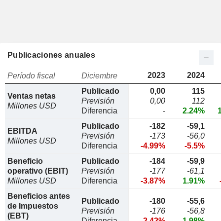
Publicaciones anuales
2023
2024
Período fiscal
Diciembre
Publicado
0,00
115
Ventas netas
Previsión
0,00
112
Millones USD
Diferencia
-
2.24%
Publicado
-182
-59,1
EBITDA
Previsión
-173
-56,0
Millones USD
Diferencia
-4.99%
-5.5%
Beneficio
Publicado
-184
-59,9
operativo (EBIT)
Previsión
-177
-61,1
Millones USD
Diferencia
-3.87%
1.91%
Beneficios antes
Publicado
-180
-55,6
de Impuestos
Previsión
-176
-56,8
(EBT)
Diferencia
-2.42%
1.98%