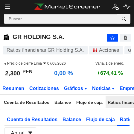
GR HOLDING S.A.
2,300
S/.
0,00 %
GR HOLDING S.A.
Ratios financieras GR Holding S.A.
Acciones
GR
Precio de cierre
Lima
07/08/2026
Varia. 1 de enero.
PEN
0,00 %
2,300
+674,41 %
Resumen
Cotizaciones
Gráficos
Noticias
Empr
Cuenta de Resultados
Balance
Flujo de caja
Ratios finan
Cuenta de Resultados
Balance
Flujo de caja
Ratios
Anual