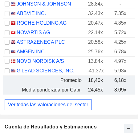
JOHNSON & JOHNSON
28.84x
-
ABBVIE INC.
32.43x
7.35x
ROCHE HOLDING AG
20.47x
4.85x
NOVARTIS AG
22.14x
5.72x
ASTRAZENECA PLC
20.58x
4.25x
AMGEN INC.
25.76x
6.78x
NOVO NORDISK A/S
13.84x
4.97x
GILEAD SCIENCES, INC.
-41.37x
5.93x
Promedio
18,40x
6,18x
Media ponderada por Capi.
24,45x
8,09x
Ver todas las valoraciones del sector
Cuenta de Resultados y Estimaciones