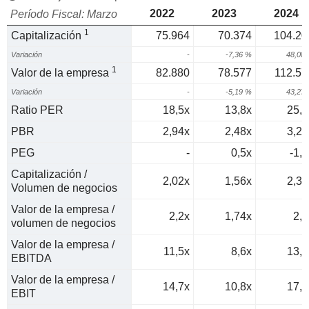
2022
2023
2024
Período Fiscal: Marzo
1
Capitalización
75.964
70.374
104.20
Variación
-
-7,36 %
48,08
1
Valor de la empresa
82.880
78.577
112.57
Variación
-
-5,19 %
43,27
Ratio PER
18,5x
13,8x
25,7
PBR
2,94x
2,48x
3,23
PEG
-
0,5x
-1,3
Capitalización /
2,02x
1,56x
2,31
Volumen de negocios
Valor de la empresa /
2,2x
1,74x
2,5
volumen de negocios
Valor de la empresa /
11,5x
8,6x
13,2
EBITDA
Valor de la empresa /
14,7x
10,8x
17,4
EBIT