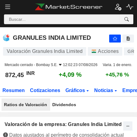
GRANULES INDIA LIMITED
872,45
₹
+4,09 %
GRANULES INDIA LIMITED
Valoración Granules India Limited
Acciones
GRA
Mercado cerrado -
Bombay S.E.
12:02:23 07/08/2026
Varia. 1 de enero.
INR
+4,09 %
872,45
+45,76 %
Resumen
Cotizaciones
Gráficos
Noticias
Empr
Ratios de Valoración
Dividendos
Valoración de la empresa: Granules India Limited
Datos ajustados al perímetro de consolidación actual