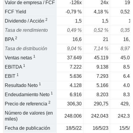
Valor de empresa / FCF
-126x
24x
191
FCF Yield
-0,79 %
4,18 %
0,52 
2
Dividendo / Acción
1,5
1,5
1,
Tasa de rendimiento
0,49 %
0,52 %
0,35 
2
BPA
16,6
21
16,7
Tasa de distribución
9,04 %
7,14 %
8,97 
1
Ventas netas
37.649
45.119
45.06
1
EBITDA
7.222
9.138
8.56
1
EBIT
5.636
7.293
6.48
1
Resultado Neto
4.128
5.166
4.05
1
Endeudamiento Neto
6.916
8.203
8.36
2
Precio de referencia
306,30
290,75
429,9
Número de valores (en
248.006
242.043
242.36
miles)
Fecha de publicación
18/5/22
16/5/23
15/5/2