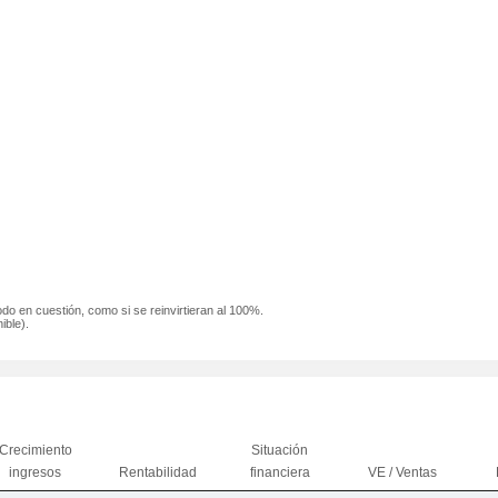
odo en cuestión, como si se reinvirtieran al 100%.
ible).
Crecimiento
Situación
ingresos
Rentabilidad
financiera
VE / Ventas