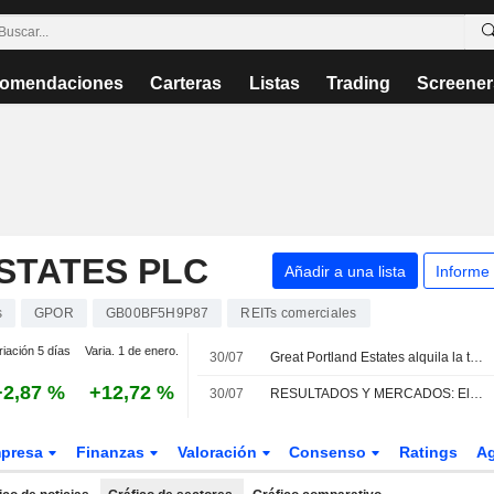
omendaciones
Carteras
Listas
Trading
Screener
STATES PLC
Añadir a una lista
Informe
s
GPOR
GB00BF5H9P87
REITs comerciales
riación 5 días
Varia. 1 de enero.
30/07
Great Portland Estates alquila la totalidad de las oficinas de Carrington House con rentas récord
+2,87 %
+12,72 %
30/07
RESULTADOS Y MERCADOS: El beneficio de Foxtons se resiente; Vanquis Banking mejora sus cifras
presa
Finanzas
Valoración
Consenso
Ratings
A