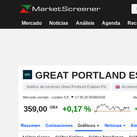
Mercado
Noticias
Análisis
Agenda
Rec
GREAT PORTLAND E
Gráfico de sectores Great Portland Estates Plc
Accione
Mercado cerrado -
London S.E.
17:35:29 05/08/2026
Va
359,00
+0,17 %
GBX
Resumen
Cotizaciones
Gráficos
Noticias
Em