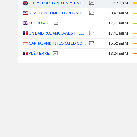
GREAT PORTLAND ESTATES PLC
1950,8 M
REALTY INCOME CORPORATION
58,47 mil M
SEGRO PLC
17,71 mil M
UNIBAIL-RODAMCO-WESTFIELD SE
17,41 mil M
CAPITALAND INTEGRATED COMMERCIAL TRUST
15,52 mil M
KLÉPIERRE
13,24 mil M