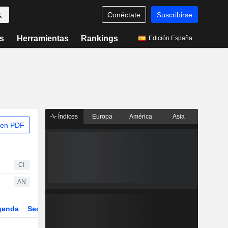
Conéctate
Suscribirse
s
Herramientas
Rankings
Edición España
Índices
Europa
América
Asia
 en PDF
CI
AN
genda
Sector
Derivados
ETFs