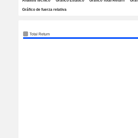
Análisis técnico
Gráfico Estático
Gráfico Total Return
Gráf
Gráfico de fuerza relativa
Total Return