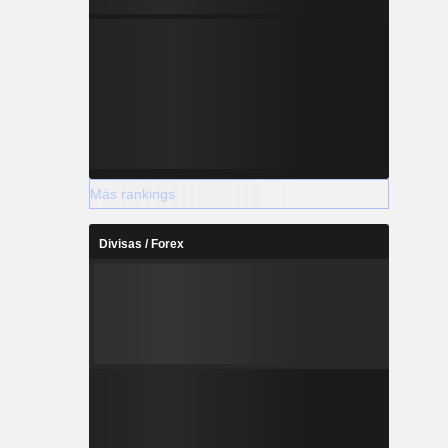
Más rankings
Divisas / Forex