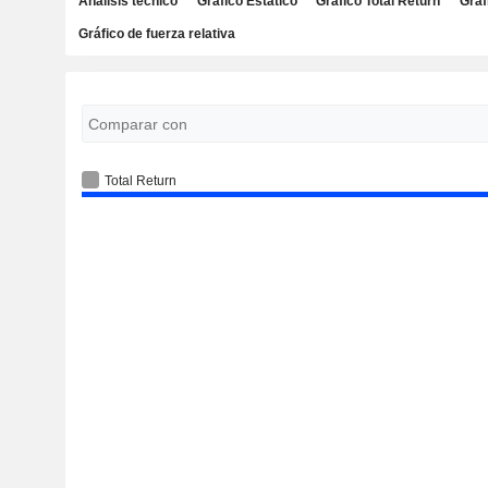
Análisis técnico
Gráfico Estático
Gráfico Total Return
Gráf
Gráfico de fuerza relativa
Total Return