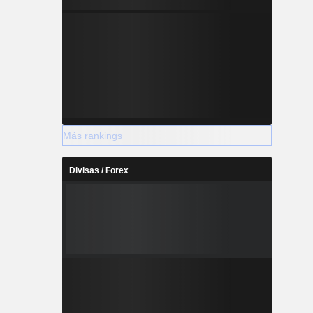
Más rankings
Divisas / Forex