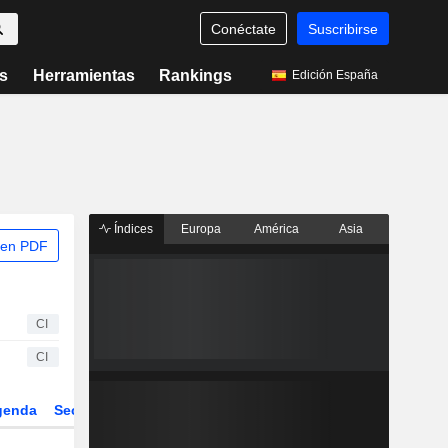
Conéctate
Suscribirse
s
Herramientas
Rankings
Edición España
Índices
Europa
América
Asia
 en PDF
CI
CI
genda
Sector
Derivados
ETFs