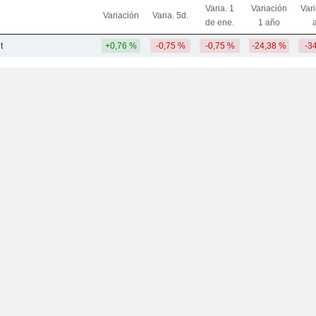
Varia. 1
Variación
Var
Variación
Varia. 5d.
de ene.
1 año
t
+0,76 %
-0,75 %
-0,75 %
-24,38 %
-3