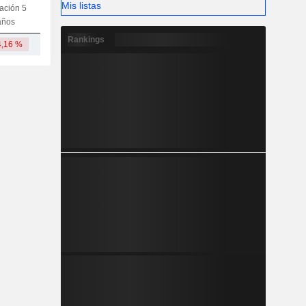
Mis listas
iación 5
Capi.
CT
MT
LT
años
Rankings
4,16 %
431 M