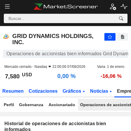
GRID DYNAMICS HOLDINGS, INC.
GRID DYNAMICS HOLDINGS,
INC.
Operaciones de accionistas bien informados Grid Dynamic
Mercado cerrado -
Nasdaq
22:00:00 07/08/2026
Varia. 1 de enero.
USD
0,00 %
7,580
-16,06 %
Resumen
Cotizaciones
Gráficos
Noticias
Empr
Perfil
Gobernanza
Accionariado
Operaciones de accionis
Historial de operaciones de accionistas bien
informados