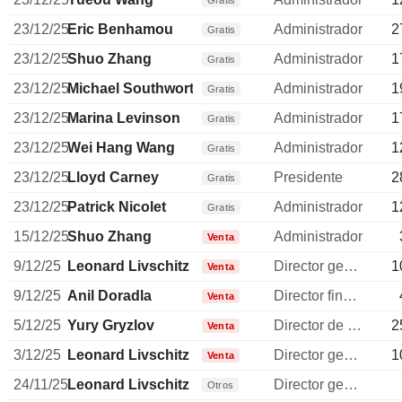
Gratis
23/12/25
Eric Benhamou
Administrador
2
Gratis
23/12/25
Shuo Zhang
Administrador
1
Gratis
23/12/25
Michael Southworth
Administrador
1
Gratis
23/12/25
Marina Levinson
Administrador
1
Gratis
23/12/25
Wei Hang Wang
Administrador
1
Gratis
23/12/25
Lloyd Carney
Presidente
2
Gratis
23/12/25
Patrick Nicolet
Administrador
1
Gratis
15/12/25
Shuo Zhang
Administrador
Venta
9/12/25
Leonard Livschitz
Director general
1
Venta
9/12/25
Anil Doradla
Director financiero
Venta
5/12/25
Yury Gryzlov
Director de operaciones
2
Venta
3/12/25
Leonard Livschitz
Director general
1
Venta
24/11/25
Leonard Livschitz
Director general
Otros