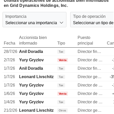
Últimas operaciones de accionistas bien informados
en Grid Dynamics Holdings, Inc.
Importancia
Tipo de operación
Seleccionar una importancia
Seleccionar un tipo de
Accionista bien
Puesto
Fecha
informado
Tipo
principal
Can
28/7/26
Anil Doradla
Director financiero
Tax
2/7/26
Yury Gryzlov
Director de operaciones
-
Venta
1/7/26
Anil Doradla
Director financiero
Tax
1/7/26
Leonard Livschitz
Director general
-3
Tax
1/7/26
Yury Gryzlov
Director de operaciones
-
Tax
1/6/26
Yury Gryzlov
Director de operaciones
-
Venta
1/4/26
Yury Gryzlov
Director de operaciones
Tax
21/2/26
Leonard Livschitz
Director general
Otros