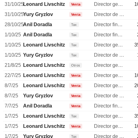
31/10/25
Leonard Livschitz
Director general
1
Venta
31/10/25
Yury Gryzlov
Director de operaciones
Venta
28/10/25
Anil Doradla
Director financiero
Tax
1/10/25
Anil Doradla
Director financiero
Tax
1/10/25
Leonard Livschitz
Director general
3
Tax
1/10/25
Yury Gryzlov
Director de operaciones
Tax
21/8/25
Leonard Livschitz
Director general
Otros
22/7/25
Leonard Livschitz
Director general
1
Venta
8/7/25
Leonard Livschitz
Director general
2
Venta
8/7/25
Yury Gryzlov
Director de operaciones
Venta
7/7/25
Anil Doradla
Director financiero
Venta
1/7/25
Leonard Livschitz
Director general
3
Tax
1/7/25
Leonard Livschitz
Director general
1
Venta
1/7/25
Yury Gryzlov
Director de operaciones
Tax