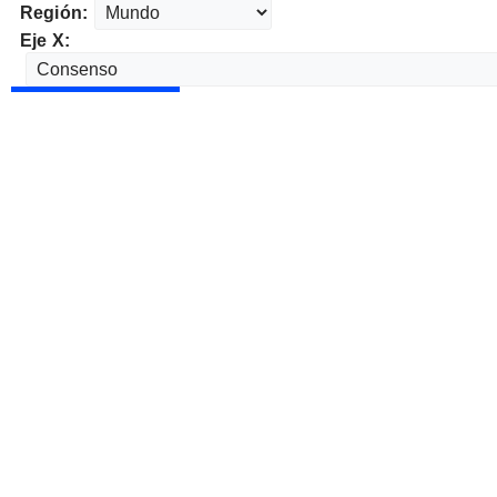
Región:
Eje X: