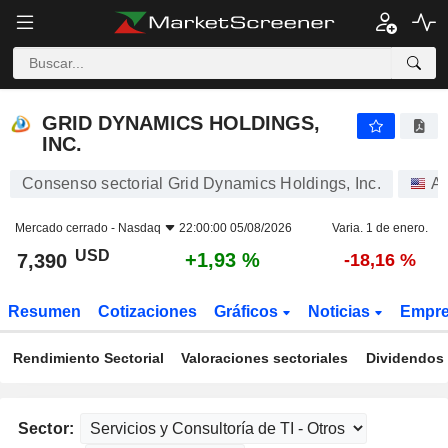
GRID DYNAMICS HOLDINGS, INC.
7,390
$
+1,93 %
GRID DYNAMICS HOLDINGS,
INC.
Consenso sectorial Grid Dynamics Holdings, Inc.
Ac
Mercado cerrado -
Nasdaq
22:00:00 05/08/2026
Varia. 1 de enero.
USD
+1,93 %
7,390
-18,16 %
Resumen
Cotizaciones
Gráficos
Noticias
Empr
Rendimiento Sectorial
Valoraciones sectoriales
Dividendos 
Sector: