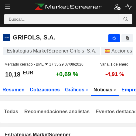
GRIFOLS, S.A.
10,18
€
+0,69 %
GRIFOLS, S.A.
Estrategias MarketScreener Grifols, S.A.
Acciones
Mercado cerrado -
BME
17:35:29 07/08/2026
Varia. 1 de enero.
EUR
+0,69 %
10,18
-4,91 %
Resumen
Cotizaciones
Gráficos
Noticias
Empr
Todas
Recomendaciones analistas
Eventos destaca
Estrategias MarketScreener