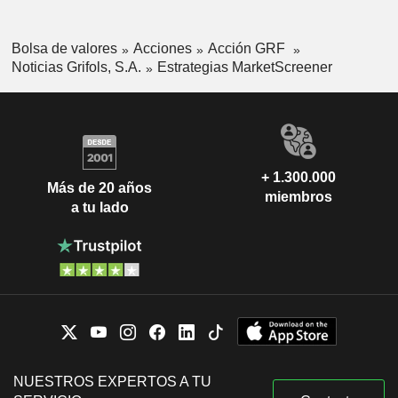
Bolsa de valores
Acciones
Acción GRF
Noticias Grifols, S.A.
Estrategias MarketScreener
+ 1.300.000
Más de 20 años
miembros
a tu lado
NUESTROS EXPERTOS A TU