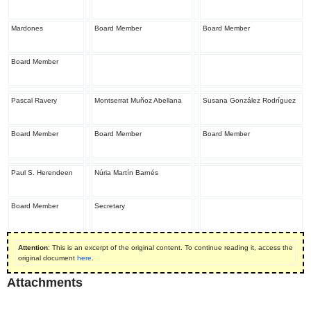
Mardones
Board Member
Board Member
Board Member
Pascal Ravery
Montserrat Muñoz Abellana
Susana González Rodríguez
Board Member
Board Member
Board Member
Paul S. Herendeen
Núria Martín Barnés
Board Member
Secretary
Attention
: This is an excerpt of the original content. To continue reading it, access the
original document
here
.
Attachments