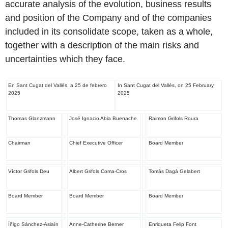
accurate analysis of the evolution, business results
and position of the Company and of the companies
included in its consolidate scope, taken as a whole,
together with a description of the main risks and
uncertainties which they face.
En Sant Cugat del Vallés, a 25 de febrero
In Sant Cugat del Vallés, on 25 February
2025
2025
Thomas Glanzmann
José Ignacio Abia Buenache
Raimon Grifols Roura
Chairman
Chief Executive Officer
Board Member
Víctor Grifols Deu
Albert Grifols Coma-Cros
Tomás Dagá Gelabert
Board Member
Board Member
Board Member
Íñigo Sánchez-Asiaín
Anne-Catherine Berner
Enriqueta Felip Font