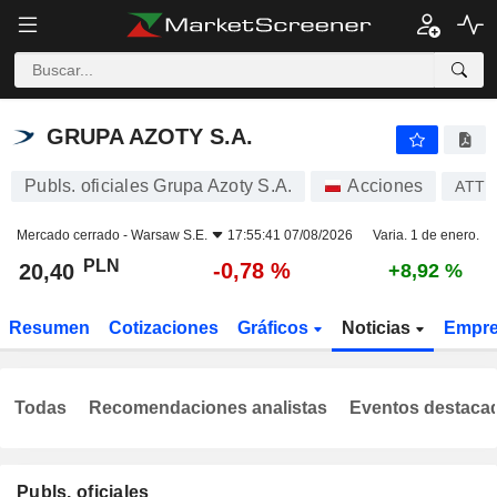
GRUPA AZOTY S.A.
20,40
zł
-0,78 %
GRUPA AZOTY S.A.
Publs. oficiales Grupa Azoty S.A.
Acciones
ATT
Mercado cerrado -
Warsaw S.E.
17:55:41 07/08/2026
Varia. 1 de enero.
PLN
-0,78 %
20,40
+8,92 %
Resumen
Cotizaciones
Gráficos
Noticias
Empr
Todas
Recomendaciones analistas
Eventos destaca
Publs. oficiales