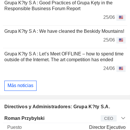
Grupa K?ty S A : Good Practices of Grupa Kęty in the
Responsible Business Forum Report
25/06
Grupa K?ty S A : We have cleaned the Beskidy Mountains!
25/06
Grupa K?ty S A : Let’s Meet OFFLINE – how to spend time
outside of the Internet. The art competition has ended
24/06
Más noticias
Directivos y Administradores: Grupa K?ty S.A.
Director
Puesto
Edad
Desde
Roman Przybylski
CEO
Director Ejecutivo