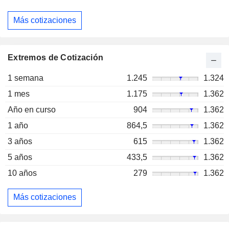
Más cotizaciones
Extremos de Cotización
1 semana
1.245
1.324
1 mes
1.175
1.362
Año en curso
904
1.362
1 año
864,5
1.362
3 años
615
1.362
5 años
433,5
1.362
10 años
279
1.362
Más cotizaciones