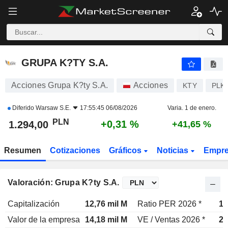
GRUPA K?TY S.A.
1.294,00
zł
+0,31 %
GRUPA K?TY S.A.
Acciones Grupa K?ty S.A.
Acciones
KTY
PLK
Diferido
Warsaw S.E.
17:55:45 06/08/2026
Varia. 1 de enero.
PLN
+0,31 %
1.294,00
+41,65 %
Resumen
Cotizaciones
Gráficos
Noticias
Empr
Valoración: Grupa K?ty S.A.
Capitalización
12,76 mil M
Ratio PER 2026 *
17
Valor de la empresa
14,18 mil M
VE / Ventas 2026 *
2,