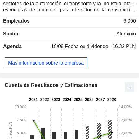
sectores de la automoción, el transporte y la industria, etc.; -
estructuras de aluminio: para el sector de la construcción
(ventanas, puertas, fachadas, persianas, etc. para edificios);
Empleados
6.000
- envases flexibles de aluminio y películas de polipropileno:
para las industrias alimentaria, farmacéutica y química. Las
Sector
Aluminio
ventas netas se distribuyen geográficamente de la siguiente
manera: Polonia (51 %), Unión Europea (39,2 %), Europa
Agenda
18/08
Fecha ex dividendo - 16.32 PLN
(6,4 %) y otros (3,4 %).
Más información sobre la empresa
Cuenta de Resultados y Estimaciones