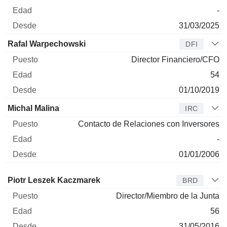
-
31/03/2025
Rafal Warpechowski
DFI
Director Financiero/CFO
54
01/10/2019
Michal Malina
IRC
Contacto de Relaciones con Inversores
-
01/01/2006
Administrador
Puesto
Edad
Desde
Piotr Leszek Kaczmarek
BRD
Director/Miembro de la Junta
56
31/05/2016