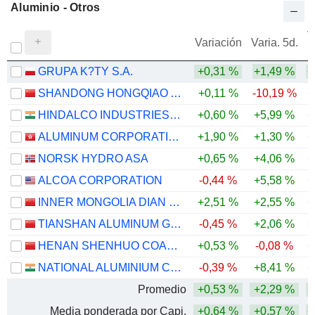
Aluminio - Otros
V
Variación
Varia. 5d.
GRUPA K?TY S.A.
+0,31 %
+1,49 %
+
SHANDONG HONGQIAO ALUMINUM INDUSTRY HOLDING COMPANY LIMITED
+0,11 %
-10,19 %
+
HINDALCO INDUSTRIES LIMITED
+0,60 %
+5,99 %
+
ALUMINUM CORPORATION OF CHINA LIMITED
+1,90 %
+1,30 %
+
NORSK HYDRO ASA
+0,65 %
+4,06 %
+
ALCOA CORPORATION
-0,44 %
+5,58 %
+
INNER MONGOLIA DIAN TOU ENERGY CORPORATION LIMITED
+2,51 %
+2,55 %
+
TIANSHAN ALUMINUM GROUP CO.,LTD
-0,45 %
+2,06 %
+
HENAN SHENHUO COAL INDUSTRY AND ELECTRICITY POWER CO. LTD
+0,53 %
-0,08 %
+
NATIONAL ALUMINIUM COMPANY LIMITED
-0,39 %
+8,41 %
+
Promedio
+0,53 %
+2,29 %
+
Media ponderada por Capi.
+0,64 %
+0,57 %
+