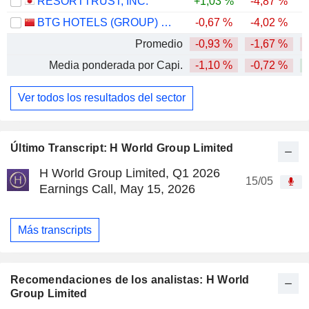
RESORTTRUST, INC.
+1,03 %
-4,87 %
BTG HOTELS (GROUP) CO., LTD.
-0,67 %
-4,02 %
-
Promedio
-0,93 %
-1,67 %
Media ponderada por Capi.
-1,10 %
-0,72 %
Ver todos los resultados del sector
Último Transcript: H World Group Limited
H World Group Limited, Q1 2026
15/05
Earnings Call, May 15, 2026
Más transcripts
Recomendaciones de los analistas: H World
Group Limited