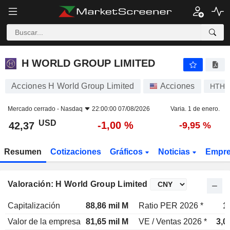
H WORLD GROUP LIMITED
42,37
$
-1,00 %
H WORLD GROUP LIMITED
Acciones H World Group Limited
Acciones
HTHT
Mercado cerrado -
Nasdaq
22:00:00 07/08/2026
Varia. 1 de enero.
USD
-1,00 %
42,37
-9,95 %
Resumen
Cotizaciones
Gráficos
Noticias
Empr
Valoración: H World Group Limited
Capitalización
88,86 mil M
Ratio PER 2026 *
1
Valor de la empresa
81,65 mil M
VE / Ventas 2026 *
3,0