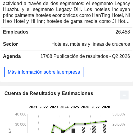
actividad a través de dos segmentos: el segmento Legacy
Huazhu y el segmento Legacy DH. Los hoteles incluyen
principalmente hoteles económicos como HanTing Hotel, Ni
Hao Hotel y Hi Inn; hoteles de gama media como JI Hotel,
Orange Hotel y Starway Hotel; hoteles de gama media-alta
Empleados
26.458
como Crystal Orange Hotel, IntercityHotel y Manxin Hotel;
hoteles de gama alta como Joya Hotel, Blossom House y
Sector
Hoteles, moteles y líneas de cruceros
Steigenberger Hotels & Resorts; así como hoteles de lujo
como Steigenberger Icons y Song Hotel. La empresa
Agenda
17/08
Publicación de resultados - Q2 2026
gestiona sus hoteles a través de tres modelos: el modelo de
alquiler y propiedad, el modelo de franquicia y el modelo de
gestión. La empresa opera principalmente en el mercado
Más información sobre la empresa
nacional, así como en mercados extranjeros como Túnez,
Egipto, los Emiratos Árabes Unidos, Omán, Arabia Saudí y
Singapur.
Cuenta de Resultados y Estimaciones