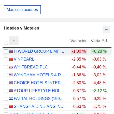
Más cotizaciones
Hoteles y Moteles
V
Variación
Varia. 5d.
H WORLD GROUP LIMITED
-1,00 %
+0,28 %
+
VINPEARL
-2,35 %
-0,63 %
WHITBREAD PLC
-0,44 %
-0,40 %
-
WYNDHAM HOTELS & RESORTS, INC.
-1,86 %
-3,02 %
-
CHOICE HOTELS INTERNATIONAL, INC.
-2,80 %
-4,48 %
-
ATOUR LIFESTYLE HOLDINGS LIMITED
-0,37 %
+3,12 %
FATTAL HOLDINGS (1998) LTD
-0,57 %
-0,25 %
+
SHANGHAI JIN JIANG INTERNATIONAL HOTELS CO., LTD.
-0,63 %
-1,75 %
-