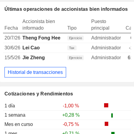
Últimas operaciones de accionistas bien informados
Accionista bien
Puesto
Fecha
informado
Tipo
principal
Can
20/7/26
Theng Fong Hee
Administrador
6
Ejercicio
30/6/26
Lei Cao
Administrador
-1
Tax
15/5/26
Jie Zheng
Administrador
61
Ejercicio
Historial de transacciones
Cotizaciones y Rendimientos
1 día
-1,00 %
1 semana
+0,28 %
Mes en curso
-0,75 %
1 mes
+0,71 %