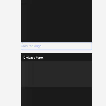
Más rankings
Divisas / Forex