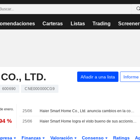
omendaciones
Carteras
Listas
Trading
Screener
O., LTD.
Añadir a una lista
Informe
600690
CNE000000CG9
 de enero.
25/06
Haier Smart Home Co., Ltd. anuncia cambios en la composición de las comisiones especiales del consejo de administración
,94 %
25/06
Haier Smart Home logra el visto bueno de sus accionistas para amortizar acciones y autorizar recompras; el título sube un 4%
presa
Finanzas
Valoración
Consenso
Ratings
A