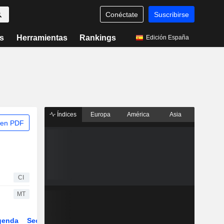
Conéctate
Suscribirse
s
Herramientas
Rankings
Edición España
Índices
Europa
América
Asia
 en PDF
CI
MT
genda
Sector
ETFs