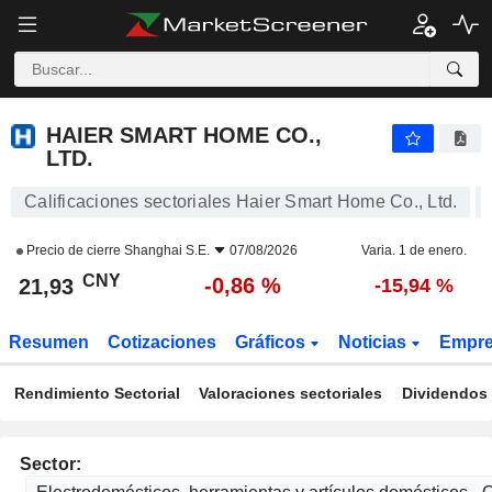
HAIER SMART HOME CO., LTD.
21,93
¥
-0,86 %
HAIER SMART HOME CO.,
LTD.
Calificaciones sectoriales Haier Smart Home Co., Ltd.
Precio de cierre
Shanghai S.E.
07/08/2026
Varia. 1 de enero.
CNY
-0,86 %
21,93
-15,94 %
Resumen
Cotizaciones
Gráficos
Noticias
Empr
Rendimiento Sectorial
Valoraciones sectoriales
Dividendos 
Sector: