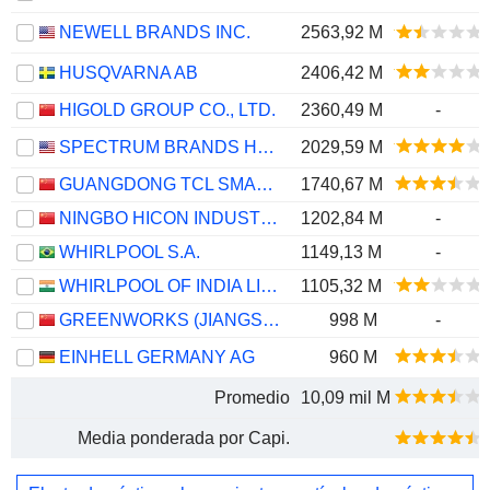
NEWELL BRANDS INC.
2563,92 M
HUSQVARNA AB
2406,42 M
HIGOLD GROUP CO., LTD.
2360,49 M
-
SPECTRUM BRANDS HOLDINGS, INC.
2029,59 M
GUANGDONG TCL SMART HOME APPLIANCES CO., LTD.
1740,67 M
NINGBO HICON INDUSTRY TECHNOLOGY CO., LTD.
1202,84 M
-
WHIRLPOOL S.A.
1149,13 M
-
WHIRLPOOL OF INDIA LIMITED
1105,32 M
GREENWORKS (JIANGSU) CO., LTD.
998 M
-
EINHELL GERMANY AG
960 M
Promedio
10,09 mil M
Media ponderada por Capi.