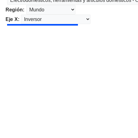
Región:
Eje X: