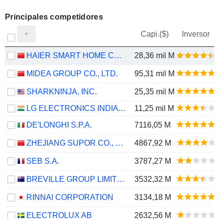
Principales competidores
Capi.($)
Inversor
HAIER SMART HOME CO., LTD.
28,36 mil M
MIDEA GROUP CO., LTD.
95,31 mil M
SHARKNINJA, INC.
25,35 mil M
LG ELECTRONICS INDIA LIMITED
11,25 mil M
DE'LONGHI S.P.A.
7116,05 M
ZHEJIANG SUPOR CO., LTD.
4867,92 M
SEB S.A.
3787,27 M
BREVILLE GROUP LIMITED
3532,32 M
RINNAI CORPORATION
3134,18 M
ELECTROLUX AB
2632,56 M