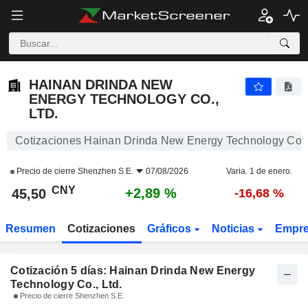
HAINAN DRINDA NEW ENERGY TECHNOLOGY CO., LTD.
45,50
¥
HAINAN DRINDA NEW
ENERGY TECHNOLOGY CO.,
LTD.
Cotizaciones Hainan Drinda New Energy Technology Co., 
Precio de cierre
Shenzhen S.E.
07/08/2026
Varia. 1 de enero.
CNY
+2,89 %
45,50
-16,68 %
Resumen
Cotizaciones
Gráficos
Noticias
Empr
Cotización 5 días: Hainan Drinda New Energy
Technology Co., Ltd.
Precio de cierre Shenzhen S.E.