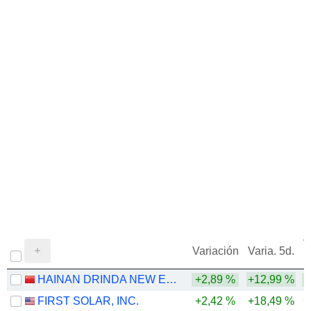
V
Variación
Varia. 5d.
HAINAN DRINDA NEW ENERGY TECHNOLOGY CO., LTD.
+2,89 %
+12,99 %
FIRST SOLAR, INC.
+2,42 %
+18,49 %
+