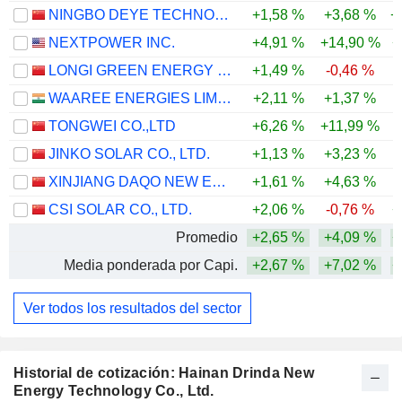
NINGBO DEYE TECHNOLOGY GROUP CO., LTD.
+1,58 %
+3,68 %
+
NEXTPOWER INC.
+4,91 %
+14,90 %
+
LONGI GREEN ENERGY TECHNOLOGY CO., LTD.
+1,49 %
-0,46 %
-
WAAREE ENERGIES LIMITED
+2,11 %
+1,37 %
-
TONGWEI CO.,LTD
+6,26 %
+11,99 %
-
JINKO SOLAR CO., LTD.
+1,13 %
+3,23 %
-
XINJIANG DAQO NEW ENERGY CO.,LTD.
+1,61 %
+4,63 %
-
CSI SOLAR CO., LTD.
+2,06 %
-0,76 %
+
Promedio
+2,65 %
+4,09 %
+
Media ponderada por Capi.
+2,67 %
+7,02 %
+
Ver todos los resultados del sector
Historial de cotización: Hainan Drinda New
Energy Technology Co., Ltd.