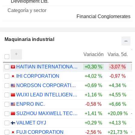
Nombre
y sector
Development Ltd.
Financial Conglomerates
Maquinaria industrial
V
Variación
Varia. 5d.
HAITIAN INTERNATIONAL HOLDINGS LIMITED
+0,30 %
-3,07 %
IHI CORPORATION
+4,02 %
-0,97 %
+
NORDSON CORPORATION
+0,69 %
+4,34 %
+
WUXI LEAD INTELLIGENT EQUIPMENT CO.,LTD.
+1,16 %
+4,55 %
+
ENPRO INC.
-0,58 %
+6,66 %
+
SUZHOU MAXWELL TECHNOLOGIES CO., LTD.
+1,41 %
+20,09 %
+
VALMET OYJ
+0,29 %
+4,13 %
-
FUJI CORPORATION
-2,56 %
+21,73 %
+