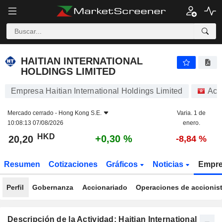
HAITIAN INTERNATIONAL HOLDINGS LIMITED
20,20
$
+0,30 %
HAITIAN INTERNATIONAL
HOLDINGS LIMITED
Empresa Haitian International Holdings Limited
Acc
Mercado cerrado -
Hong Kong S.E.
Varia. 1 de
10:08:13 07/08/2026
enero.
HKD
+0,30 %
20,20
-8,84 %
Resumen
Cotizaciones
Gráficos
Noticias
Empr
Perfil
Gobernanza
Accionariado
Operaciones de accionis
Descripción de la Actividad: Haitian International