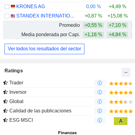
KRONES AG
0,00 %
+4,49 %
-
STANDEX INTERNATIONAL CORPORATION
+0,87 %
+15,08 %
+
Promedio
+0,55 %
+7,10 %
+
Media ponderada por Capi.
+1,16 %
+4,84 %
+
Ver todos los resultados del sector
Ratings
Trader
Inversor
Global
Calidad de las publicaciones
ESG MSCI
A