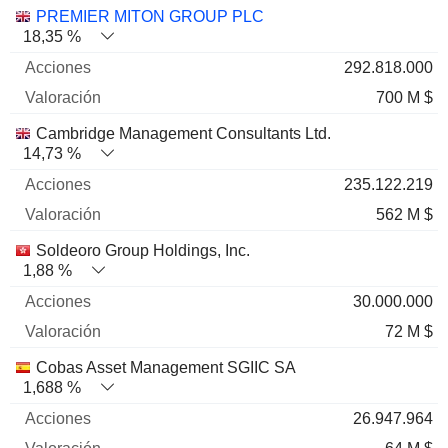
PREMIER MITON GROUP PLC
18,35 %
292.818.000
700 M $
Cambridge Management Consultants Ltd.
14,73 %
235.122.219
562 M $
Soldeoro Group Holdings, Inc.
1,88 %
30.000.000
72 M $
Cobas Asset Management SGIIC SA
1,688 %
26.947.964