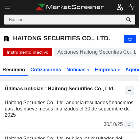
HAITONG SECURITIES CO., LTD.
8,000
$
-1,23 %
HAITONG SECURITIES CO., LTD.
Acciones Haitong Securities Co., Lt
Instrumento Inactivo
Resumen
Cotizaciones
Noticias
Empresa
Agen
Últimas noticias : Haitong Securities Co., Ltd.
Haitong Securities Co., Ltd. anuncia resultados financieros
para los nueve meses finalizados el 30 de septiembre de
2025
30/10/25
CI
Haitong Securities Co., Ltd. publica los resultados del