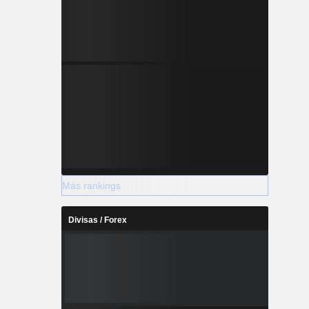
Más rankings
Divisas / Forex