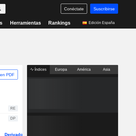
Conéctate
Suscribirse
s
Herramientas
Rankings
Edición España
Índices
Europa
América
Asia
 en PDF
RE
DP
Derivados
ETFs