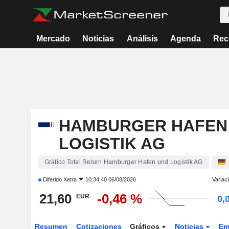
Mercado
Noticias
Análisis
Agenda
Rec
HAMBURGER HAFEN
LOGISTIK AG
Gráfico Total Return Hamburger Hafen und Logistik AG
Diferido
Xetra
10:34:40 06/08/2026
Variac
21,60
-0,46 %
EUR
0,
Resumen
Cotizaciones
Gráficos
Noticias
Em