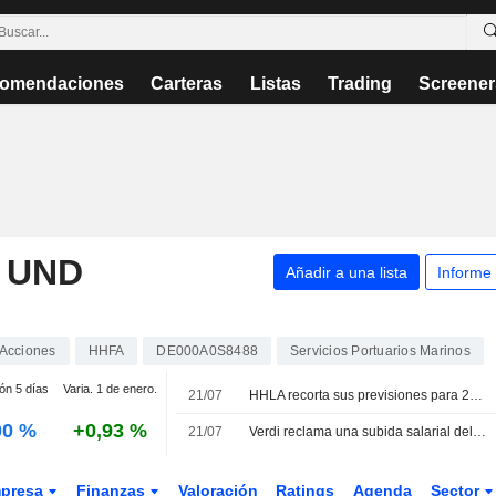
omendaciones
Carteras
Listas
Trading
Screener
 UND
Añadir a una lista
Informe
Acciones
HHFA
DE000A0S8488
Servicios Portuarios Marinos
ión 5 días
Varia. 1 de enero.
21/07
HHLA recorta sus previsiones para 2026
00 %
+0,93 %
21/07
Verdi reclama una subida salarial del 8,2% para los estibadores
presa
Finanzas
Valoración
Ratings
Agenda
Sector