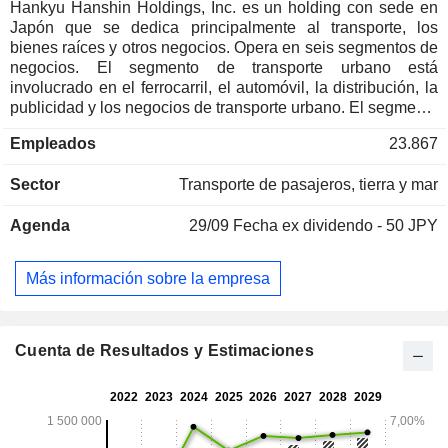
Hankyu Hanshin Holdings, Inc. es un holding con sede en
Japón que se dedica principalmente al transporte, los
bienes raíces y otros negocios. Opera en seis segmentos de
negocios. El segmento de transporte urbano está
involucrado en el ferrocarril, el automóvil, la distribución, la
publicidad y los negocios de transporte urbano. El segmento
de bienes raíces se dedica principalmente a los negocios de
Empleados
23.867
arrendamiento y venta de bienes raíces. El segmento de
Entretenimiento y Comunicación se dedica a los negocios
Sector
Transporte de pasajeros, tierra y mar
de deportes, escenarios, medios de comunicación y ocio. El
segmento de viajes se dedica a la provisión de viajes. El
Agenda
29/09
Fecha ex dividendo - 50 JPY
segmento de Transporte Internacional está involucrado en el
negocio del transporte internacional. El segmento de
Hotelería está involucrado en el negocio de la hotelería. La
Más información sobre la empresa
Compañía también participa en los negocios que incluyen la
construcción y el medio ambiente, el negocio de las tarjetas
del grupo, el negocio financiero del grupo, los recursos
humanos y el negocio de las agencias de contabilidad,
Cuenta de Resultados y Estimaciones
entre otros.