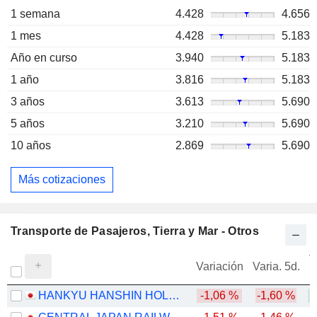
1 semana
4.428
4.656
1 mes
4.428
5.183
Año en curso
3.940
5.183
1 año
3.816
5.183
3 años
3.613
5.690
5 años
3.210
5.690
10 años
2.869
5.690
Más cotizaciones
Transporte de Pasajeros, Tierra y Mar - Otros
V
Variación
Varia. 5d.
HANKYU HANSHIN HOLDINGS, INC.
-1,06 %
-1,60 %