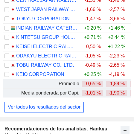
CENTRAL JAPAN RAILWAY COMPANY
-1,51 %
-1,46 %
WEST JAPAN RAILWAY COMPANY
-1,66 %
-2,57 %
-
TOKYU CORPORATION
-1,47 %
-3,66 %
-
INDIAN RAILWAY CATERING & TOURISM CORPORATION LIMITED
+0,20 %
+1,46 %
-
KINTETSU GROUP HOLDINGS CO.,LTD.
+0,71 %
+2,44 %
+
KEISEI ELECTRIC RAILWAY CO., LTD.
-0,50 %
+1,22 %
ODAKYU ELECTRIC RAILWAY CO., LTD.
-1,05 %
-2,23 %
TOBU RAILWAY CO., LTD.
-0,49 %
-2,65 %
+
KEIO CORPORATION
+0,25 %
-4,19 %
Promedio
-0,65 %
-1,84 %
Media ponderada por Capi.
-1,01 %
-1,90 %
Ver todos los resultados del sector
Recomendaciones de los analistas: Hankyu