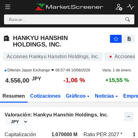
HANKYU HANSHIN HOLDINGS, INC.
4.556,00
¥
-1,06 %
HANKYU HANSHIN
HOLDINGS, INC.
Acciones Hankyu Hanshin Holdings, Inc.
Acciones
Diferido
Japan Exchange
06:57:49 10/08/2026
Varia. 1 de enero.
JPY
-1,06 %
4.556,00
+15,55 %
Resumen
Cotizaciones
Gráficos
Noticias
Empr
Valoración: Hankyu Hanshin Holdings, Inc.
Capitalización
1.070000 M
Ratio PER 2027 *
13