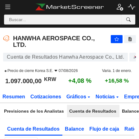
HANWHA AEROSPACE CO., LTD.
1.097.000,00
₩
+4,08 %
HANWHA AEROSPACE CO.,
LTD.
Cuenta de Resultados Hanwha Aerospace Co., Ltd.
Precio de cierre
Korea S.E.
07/08/2026
Varia. 1 de enero.
KRW
+4,08 %
1.097.000,00
+16,58 %
Resumen
Cotizaciones
Gráficos
Noticias
Empr
Previsiones de los Analistas
Cuenta de Resultados
Balance
Cuenta de Resultados
Balance
Flujo de caja
Ratios