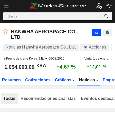
HANWHA AEROSPACE CO., LTD.
1.054.000,00
₩
+4,67 %
HANWHA AEROSPACE CO.,
LTD.
Noticias Hanwha Aerospace Co., Ltd.
Acciones
Precio de cierre
Korea S.E.
06/08/2026
Varia. 1 de enero.
KRW
+4,67 %
1.054.000,00
+12,01 %
Resumen
Cotizaciones
Gráficos
Noticias
Empr
Todas
Recomendaciones analistas
Eventos destaca