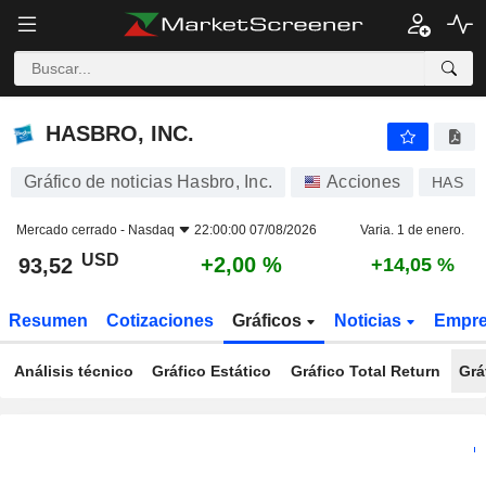
HASBRO, INC.
93,52
$
+2,00 %
HASBRO, INC.
Gráfico de noticias Hasbro, Inc.
Acciones
HAS
Mercado cerrado -
Nasdaq
22:00:00 07/08/2026
Varia. 1 de enero.
USD
+2,00 %
93,52
+14,05 %
Resumen
Cotizaciones
Gráficos
Noticias
Empr
Análisis técnico
Gráfico Estático
Gráfico Total Return
Grá