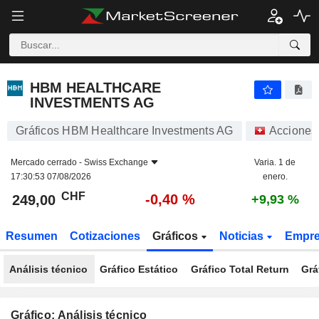
HBM HEALTHCARE INVESTMENTS AG
249,00
CHF
-0,40 %
HBM HEALTHCARE
INVESTMENTS AG
Gráficos HBM Healthcare Investments AG
Acciones
Mercado cerrado -
Swiss Exchange
Varia. 1 de
17:30:53 07/08/2026
enero.
CHF
-0,40 %
249,00
+9,93 %
Resumen
Cotizaciones
Gráficos
Noticias
Empr
Análisis técnico
Gráfico Estático
Gráfico Total Return
Grá
Gráfico: Análisis técnico