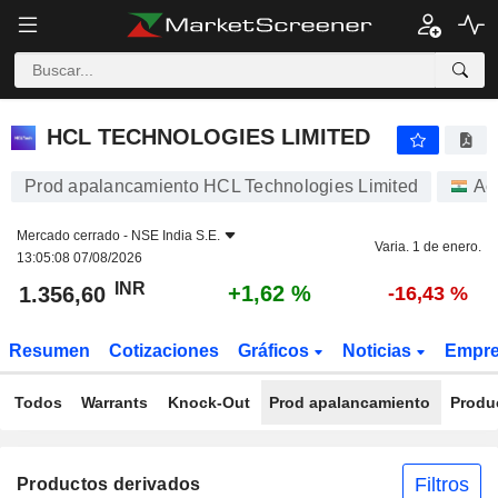
HCL TECHNOLOGIES LIMITED
1.356,60
₹
+1,62 %
HCL TECHNOLOGIES LIMITED
Prod apalancamiento HCL Technologies Limited
Ac
Mercado cerrado -
NSE India S.E.
Varia. 1 de enero.
13:05:08 07/08/2026
INR
+1,62 %
1.356,60
-16,43 %
Resumen
Cotizaciones
Gráficos
Noticias
Empr
Todos
Warrants
Knock-Out
Prod apalancamiento
Produ
Filtros
Productos derivados