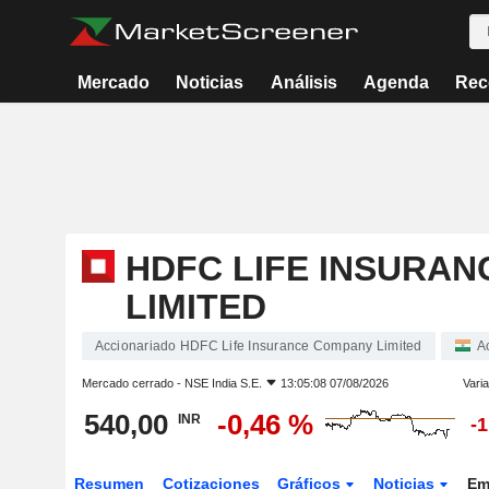
Mercado
Noticias
Análisis
Agenda
Rec
HDFC LIFE INSURA
LIMITED
Accionariado HDFC Life Insurance Company Limited
A
Mercado cerrado -
NSE India S.E.
13:05:08 07/08/2026
Varia
540,00
-0,46 %
INR
-
Resumen
Cotizaciones
Gráficos
Noticias
Em