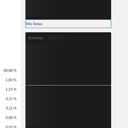
Mis listas
Rankings
69,08 %
1,83 %
1,15 %
0,11 %
0,11 %
0,08 %
0,03 %