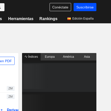
Conéctate
Suscribirse
s
Herramientas
Rankings
Edición España
Índices
Europa
América
Asia
 en PDF
ZM
ZM
r
Derivados
ETFs