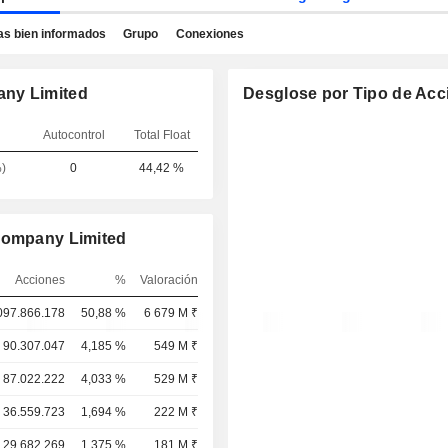
as bien informados
Grupo
Conexiones
any Limited
Desglose por Tipo de Acc
Autocontrol
Total Float
)
0
44,42 %
 Company Limited
Acciones
%
Valoración
097.866.178
50,88 %
6 679 M ₹
90.307.047
4,185 %
549 M ₹
87.022.222
4,033 %
529 M ₹
36.559.723
1,694 %
222 M ₹
29.682.269
1,375 %
181 M ₹