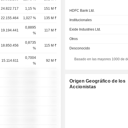
24.822.717
1,15 %
151 M ₹
HDFC Bank Ltd.
22.155.464
1,027 %
135 M ₹
Institucionales
0,8895
Exide Industries Ltd.
19.194.441
117 M ₹
%
Otros
0,8735
18.850.456
115 M ₹
%
Desconocido
0,7004
Basado en las mayores 1000 de d
15.114.611
92 M ₹
%
░ ░░░
░░░░%
░░
Origen Geográfico de los
░ ░░░
░░░░%
░░
Accionistas
░ ░░░
░░░░%
░░
░ ░░░
░░░░%
░░
░ ░░░
░░░░%
░░
░ ░░░
░░░░%
░░