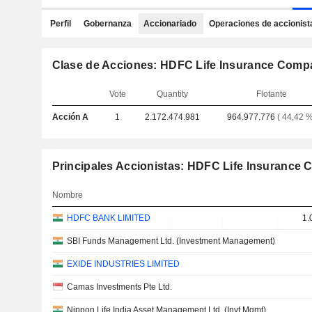
Perfil
Gobernanza
Accionariado
Operaciones de accionist
Clase de Acciones: HDFC Life Insurance Comp
Vote
Quantity
Flotante
Acción A
1
2.172.474.981
964.977.776
( 44,42 %
Principales Accionistas: HDFC Life Insurance
Nombre
HDFC BANK LIMITED
1.
SBI Funds Management Ltd. (Investment Management)
EXIDE INDUSTRIES LIMITED
Camas Investments Pte Ltd.
Nippon Life India Asset Management Ltd. (Invt Mgmt)