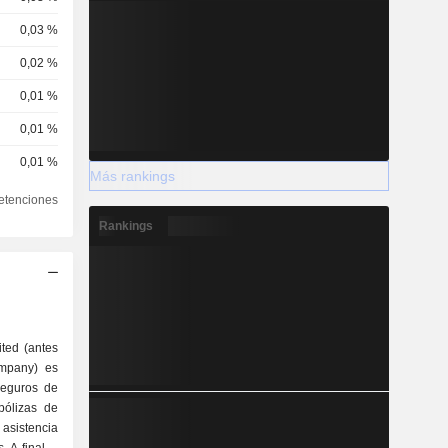
0,03 %
0,02 %
0,01 %
0,01 %
0,01 %
Más rankings
etenciones
Rankings
ted (antes
mpany) es
seguros de
pólizas de
 asistencia