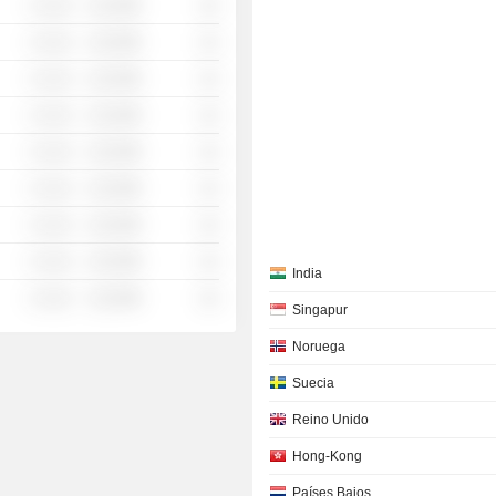
░ ░░░
░░░░%
░░
░ ░░░
░░░░%
░░
░ ░░░
░░░░%
░░
░ ░░░
░░░░%
░░
░ ░░░
░░░░%
░░
░ ░░░
░░░░%
░░
░ ░░░
░░░░%
░░
░ ░░░
░░░░%
░░
India
░ ░░░
░░░░%
░░
Singapur
Noruega
Suecia
Reino Unido
Hong-Kong
Países Bajos