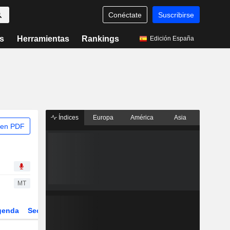
Conéctate
Suscribirse
s
Herramientas
Rankings
Edición España
Índices
Europa
América
Asia
 en PDF
MT
genda
Sector
Derivados
ETFs