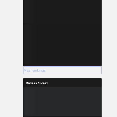
Más rankings
Divisas / Forex