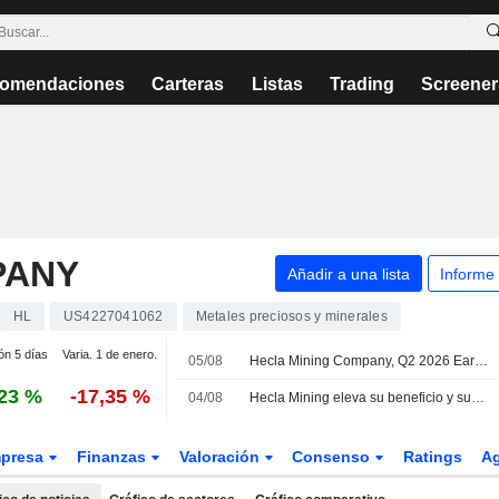
omendaciones
Carteras
Listas
Trading
Screener
PANY
Añadir a una lista
Informe
HL
US4227041062
Metales preciosos y minerales
ón 5 días
Varia. 1 de enero.
05/08
Hecla Mining Company, Q2 2026 Earnings Call, Aug 05, 2026
23 %
-17,35 %
04/08
Hecla Mining eleva su beneficio y sus ingresos en el segundo trimestre
presa
Finanzas
Valoración
Consenso
Ratings
A