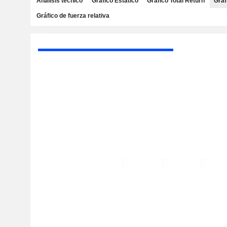
Análisis técnico
Gráfico Estático
Gráfico Total Return
Gráf
Gráfico de fuerza relativa